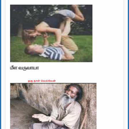
மீள வருவாயா