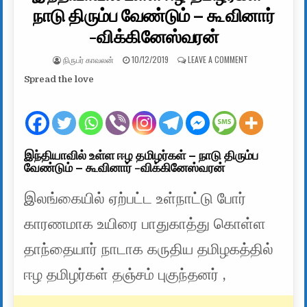
நாடு திரும்ப வேண்டும் – கூவினார்
-விக்கினேஸ்வரன்
AUTHOR:
PUBLISHED DATE:
ON இந்தியாவில் உ
நிருபர் காவலன்
10/12/2019
LEAVE A COMMENT
Spread the love
இந்தியாவில் உள்ள ஈழ தமிழர்கள் – நாடு திரும்ப
வேண்டும் – கூவினார் -விக்கினேஸ்வரன்
இலங்கையில் ஏற்பட்ட உள்நாட்டு போர்
காரணமாக உயிரை பாதுகாத்து கொள்ள
தாந்தையார் நாடாக கருதிய தமிழகத்தில்
ஈழ தமிழர்கள் தஞ்சம் புகுந்தனர் ,