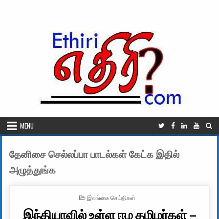
Skip to content
MENU
தேனிசை செல்லப்பா பாடல்கள் கேட்க இதில்
அழுத்துங்க
POSTED IN
இலங்கை செய்திகள்
இந்தியாவில் உள்ள ஈழ தமிழர்கள் –