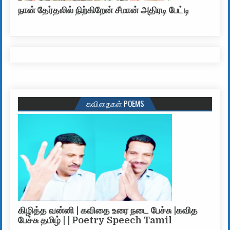
நான் தேர்தலில் நிற்கிறேன் சீமான் அதிரடி பேட்டி
கவிதைகள் POEMS
கிழித்த வன்னி | கவிதை உரை நடை பேச்சு |கவித
பேச்சு தமிழ் | | Poetry Speech Tamil