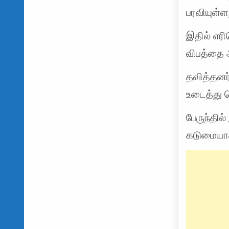
பரவியுள்ள
இதில் எரி
விபத்தை 
தவித்தனர்
உடைத்து 
பேருந்தில
கடுமையாக 