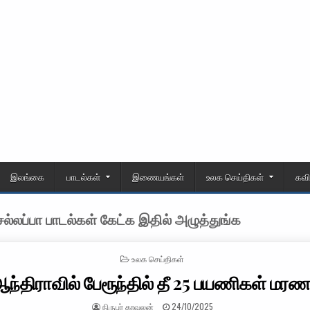
இலங்கை
பாடல்கள்
இணையங்கள்
உலக செய்திகள்
கவ
்லப்பா பாடல்கள் கேட்க இதில் அழுத்துங்க
POSTED IN
உலக செய்திகள்
ந்திராவில் பேரூந்தில் தீ 25 பயணிகள் மரண
AUTHOR:
PUBLISHED DATE:
நிருபர் காவலன்
24/10/2025