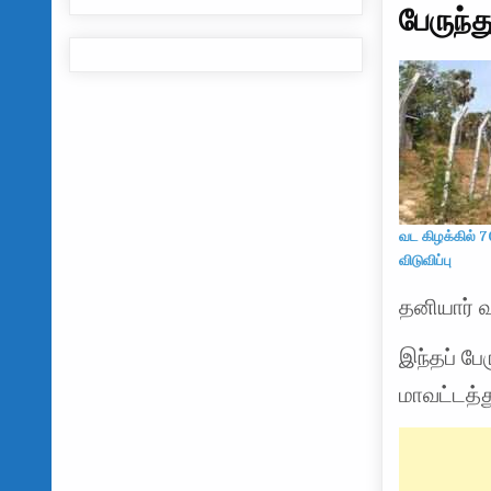
பேருந்து
வட கிழக்கில் 7
விடுவிப்பு
தனியார் வ
இந்தப் ப
மாவட்டத்த