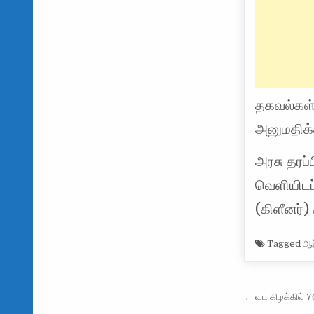
தகவல்கள் 
அனுமதிக்க
அரசு தரப்
வெளியிடப்
(கிளீனர்)
Tagged
ஆந
Post na
← வட கிழக்கில் 70