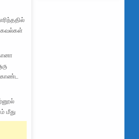
எரிந்ததில்
தகவல்கள்
்கானா
ூரு
 கொண்ட
்னூல்
் மீது