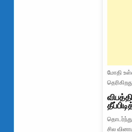
மோதி உள்ள
தெரிகிறது
விபத்தி
தீப்பிட
தொடர்ந்து 
சில வினாட