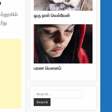
்
கர்னூலில்
ஒரு நாள் வெல்வேன்
மீது
மரண மௌனம்
Search for: