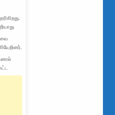
ெரிகிறது.
றியாது
கதவை
ியேறினர்.
ினால்
கட்ட