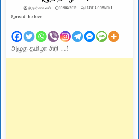
AUTHOR:
PUBLISHED DATE:
ON அழுத தமிழா சி
நிருபர் காவலன்
10/06/2019
LEAVE A COMMENT
Spread the love
அழுத தமிழா சிரி ….!