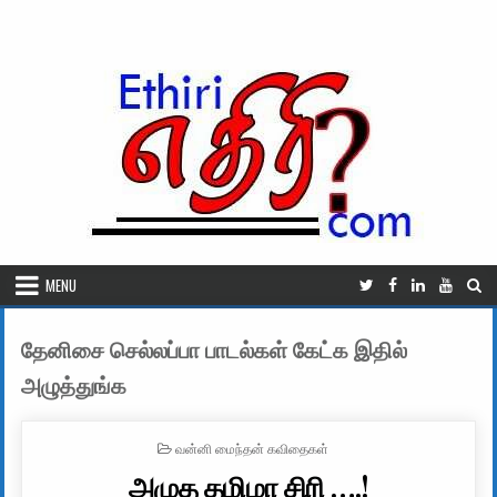
Skip to content
MENU
தேனிசை செல்லப்பா பாடல்கள் கேட்க இதில்
அழுத்துங்க
POSTED IN
வன்னி மைந்தன் கவிதைகள்
அழுத தமிழா சிரி ….!