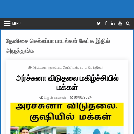
MENU
தேனிசை செல்லப்பா பாடல்கள் கேட்க இதில்
அழுத்துங்க
POSTED IN
அர்ச்சுனா
,
இலங்கை செய்திகள்
,
உளவு செய்திகள்
அர்ச்சுனா விடுதலை மகிழ்ச்சியில்
மக்கள்
AUTHOR:
PUBLISHED DATE:
நிருபர் காவலன்
09/10/2024