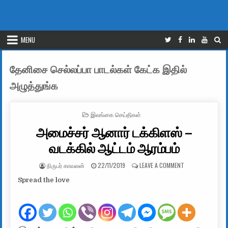
MENU
தேனிசை செல்லப்பா பாடல்கள் கேட்க இதில்
அழுத்துங்க
POSTED IN
இலங்கை செய்திகள்
அமைச்சர் ஆனார் டக்கிளஸ் –
வடக்கில் ஆட்டம் ஆரம்பம்
AUTHOR:
PUBLISHED DATE:
ON அமைச்சர் ஆனா
நிருபர் காவலன்
22/11/2019
LEAVE A COMMENT
Spread the love