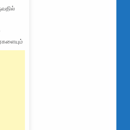
ுவதில்
்
ர்களையும்