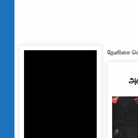
தேனிசை செல
அக