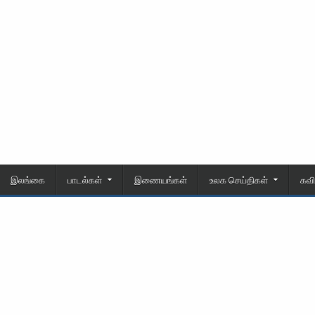
இலங்கை
பாடல்கள்
இணையங்கள்
உலக செய்திகள்
கவ