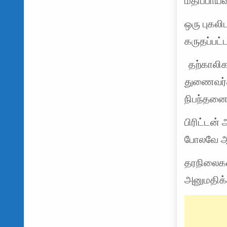
மதிப்பாய்வ
ஒரு புகலி
கருதப்பட்
தற்காலிக
துணைவர்
நிபந்தனை
பிரிட்டன
போலவே ஆங
தரநிலைகளை
அனுமதிக்க