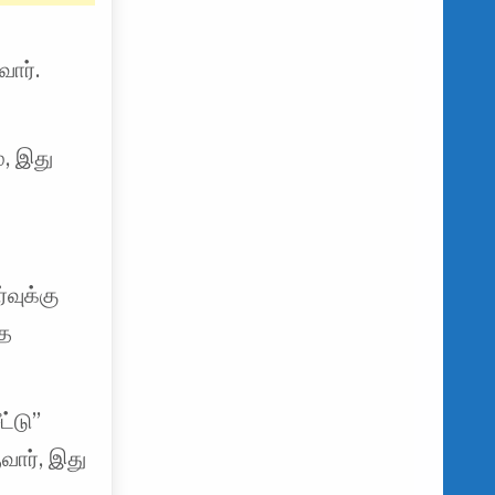
ார்.
், இது
வுக்கு
தை
ட்டு”
வார், இது