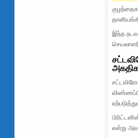
குழந்தைக
தானியங்க
இந்த நடவட
செயலாளரி
சட்டவி
அகதிக
சட்டவிரோத
விண்ணப்ப
ஏற்படுத்தும
பிரிட்டனி
என்று அவர