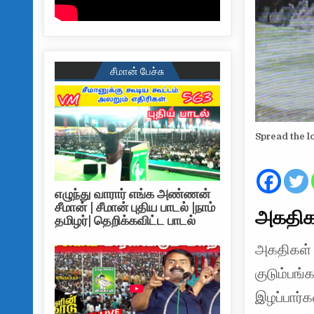
சீமான் பேச்சு
Spread the l
எழுந்து வாரார் எங்க அண்ணன்
சீமான் | சீமான் புதிய பாடல் |நாம்
அகதிகள
தமிழர்| தெறிக்கவிட்ட பாடல்
அகதிகள் 
குடும்பங
இழப்பார்க