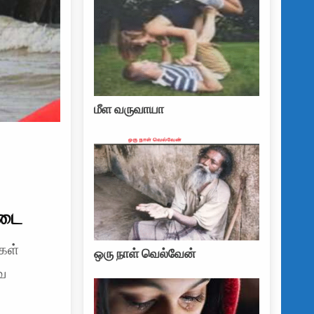
மீள வருவாயா
தடை
கள்
ஒரு நாள் வெல்வேன்
ே