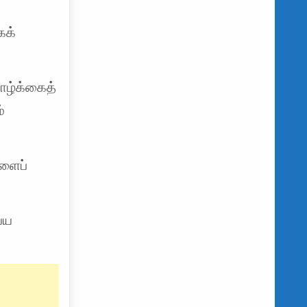
கக்
வாழ்க்கைத்
்
களைப்
்ய