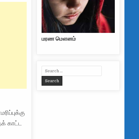
மரண மௌனம்
Search for:
ிப்புக்கு
க் காட்ட