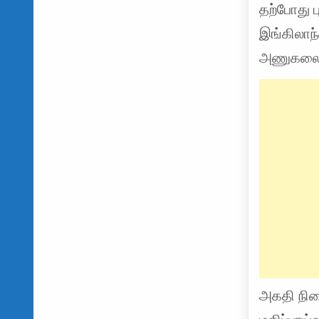
தற்போது ப
இங்கிலாந
அணுகலையு
அகதி நில