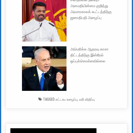
அமைதியின்மை குறித்து
அவசரகாலக் கூட்டத்திற்கு
ஜனாதிபதி அழைப்பு
அமெரிக்க ஆதரவு காசா
திட்டத்திற்கு இஸ்ரேல்
ஒப்புக்கொள்ளவில்லை
TAGGED
கட்டாய உழைப்பு
,
வரி விதிப்பு