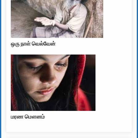
ஒரு நாள் வெல்வேன்
மரண மௌனம்