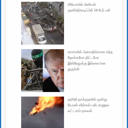
சிரியாவில் மினிபஸ்
குண்டுவெடிப்பில் 14 பேர் பலி
காசாவில் அமைதிக்கான எந்த
நோக்கமோ திட்டமோ
இஸ்ரேலுக்கு இல்லை’என
துருக்கி
ஹூதி தாக்குதலில் மூன்று
யேமன் வீரர்கள் பலி, ராணுவ
வட்டாரம் தகவல்