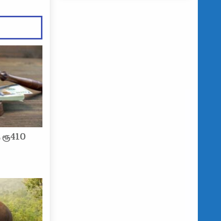
 ரூ410