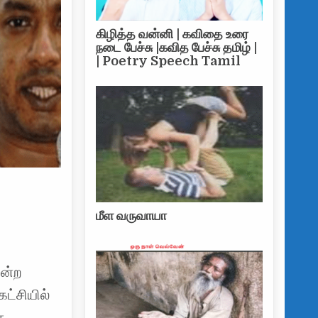
கிழித்த வன்னி | கவிதை உரை
நடை பேச்சு |கவித பேச்சு தமிழ் |
| Poetry Speech Tamil
மீள வருவாயா
மன்ற
ட்சியில்
ை