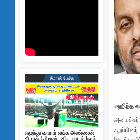
சீமான் பேச்சு
மஹிந்த லச
அமைச்சர்
உறுப்பினர
எழுந்து வாரார் எங்க அண்ணன்
சீமான் | சீமான் புதிய பாடல் |நாம்
இருந்து ந