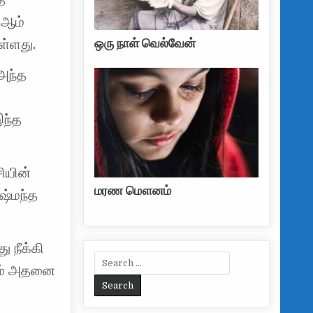
 ஆம்
ஒரு நாள் வெல்வேன்
ள்ளது.
 அந்த
இந்த
ியின்
மரண மௌனம்
ஷ்மந்த
 நீக்கி
Search for:
வும் அதனை