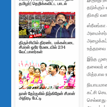
தமிழர்| தெறிக்கவிட்ட பாடல்
தடுக்கும்
திகதி வரை
ஸ்ரீலங்கா
அமைச்சர்க
அழைக்கப்
திருச்சியில் திரண்ட மக்கள்படை
சீமான் ஒரே மேடையில் 234
உத்தரவை ப
வேட்பாளர்கள்
இந்த முறை
தலைவர் மை
மித்ரபால உ
நியாயமான 
கட்சி செய
நான் தேர்தலில் நிற்கிறேன் சீமான்
அதிரடி பேட்டி
செல்லாது 