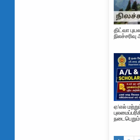
திட்வா புயல
நிலச்சரிவு 
ஏ/எல் மற்று
புலமைப்பரிச
நடைபெறும்