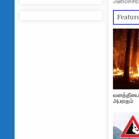
அமைச்சர்க
Featur
வனத்தீயை ஏ
அபராதம்