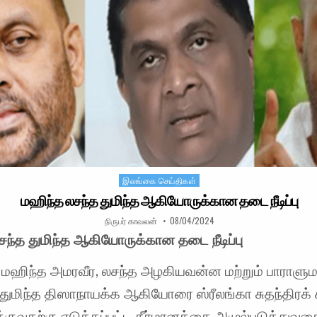
இலங்கை செய்திகள்
Posted in
மஹிந்த லசந்த துமிந்த ஆகியோருக்கான தடை நீடிப்பு
AUTHOR:
PUBLISHED DATE:
நிருபர் காவலன்
08/04/2024
ந்த துமிந்த ஆகியோருக்கான தடை நீடிப்பு
 மஹிந்த அமரவீர, லசந்த அழகியவன்ன மற்றும் பாராளு
் துமிந்த திஸாநாயக்க ஆகியோரை ஸ்ரீலங்கா சுதந்திரக் க
ீக்குவதற்கு எடுக்கப்பட்ட தீர்மானத்தை அமுல்படுத்துவத