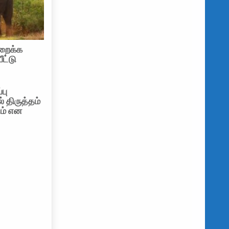
றைக்க
ீட்டு
பு
 திருத்தம்
ும் என