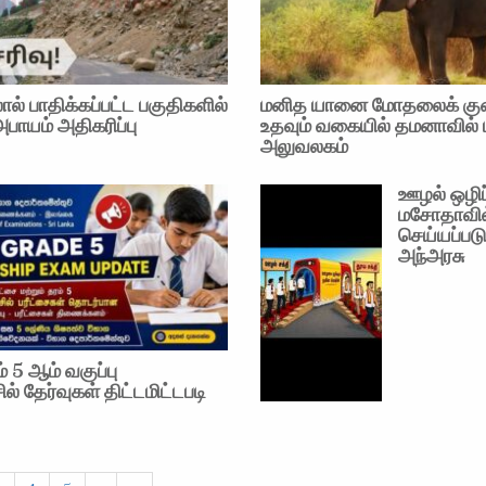
ால் பாதிக்கப்பட்ட பகுதிகளில்
மனித யானை மோதலைக் கு
அபாயம் அதிகரிப்பு
உதவும் வகையில் தமனாவில் ப
அலுவலகம்
ஊழல் ஒழிப்
மசோதாவில்
செய்யப்பட
அந்அரசு
ம் 5 ஆம் வகுப்பு
ில் தேர்வுகள் திட்டமிட்டபடி