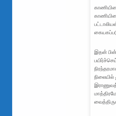
காணியினை
காணியினை
பட்டாலிய
கையகப்படு
இதன் பின
பயிர்ச்ச
நிரந்தரம
நிலையில் 
இராணுவத
மாத்திரம
வைத்திருக