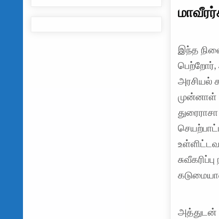
மாவீரர
இந்த நிலை
பெற்றோர்,
அரசியல் க
முன்னாள்
துரைராசா 
செயற்பாட்
உள்ளிட்டவ
சுவீகரிப்ப
கடுமையான
அத்துடன்