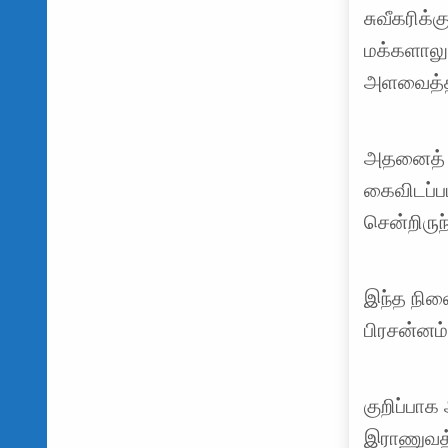
சுவீகரிக
மக்களாலும
அளவைத்தி
அதனைத் த
கைவிடப்ப
சென்றிருந
இந்த நில
பிரசன்னம்
குறிப்பாக
இராணுவத்