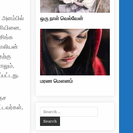
் அளம்பில்
ஒரு நாள் வெல்வேன்
ாணியினை,
சிங்க
டாலியன்
ற்கு
ாலும்,
்பட்டது.
மரண மௌனம்
தேச
்டவர்கள்,
Search for: