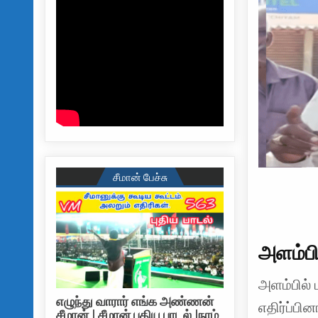
சீமான் பேச்சு
அளம்பில
அளம்பில் 
எழுந்து வாரார் எங்க அண்ணன்
எதிர்ப்பின
சீமான் | சீமான் புதிய பாடல் |நாம்