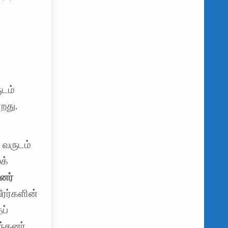
ுடம்
றது.
 வருடம்
லக்
னர்
ீரர்களின்
ப்
ந்தனர்.