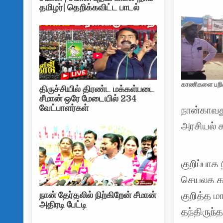
தமிழர்| தெறிக்கவிட்ட பாடல்
காணிகளை பறிக
திருச்சியில் திரண்ட மக்கள்படை
சீமான் ஒரே மேடையில் 234
வேட்பாளர்கள்
நான்காவது
அரசியல் க
குறிப்பா
செயலக கா
குறித்த 
நான் தேர்தலில் நிற்கிறேன் சீமான்
அதிரடி பேட்டி
தந்திருந்த