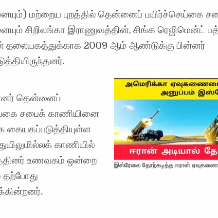
யும்) மற்றைய புறத்தில் தென்னைப் பயிர்ச்செய்கை சப
யும் சிறிலங்கா இராணுவத்தின், சிங்க ரெஜிமென்ட் ப
ன் தலையகத்துக்காக 2009 ஆம் ஆண்டுக்கு பின்னர்
த்தியிருந்தனர்.
்னர் தென்னைப்
ெய்கை சபைக் காணியினை
ாக கையகப்படுத்தியுள்ள
துயிலுமில்லக் காணியில்
்தினர் உணவகம் ஒன்றை
இஸ்ரேலை தோற்கடித்த ஈரான் ஏவுகணை
ே தற்போது
்கின்றனர்.