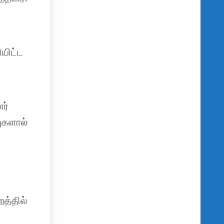
ியிட்ட
ர்
புகளால்
றத்தில்