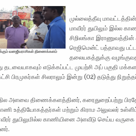
முல்லைத்தீவு மாவட்டத்தின
மாவீரர் துயிலும் இல்ல க
சிறிலங்கா இராணுவத்தின் 
ரெஜிமென்ட் பத்தாவது பட்
்கும் வனஜீவராசிகள் திணைக்களம்
தலையகத்துக்கு வழங்குவத
 தடவையாகவும் எடுக்கப்பட்ட முயற்சி அப் பகுதி மக்கள
ட்சி பிரமுகர்கள் சிலராலும் இன்று (02) தடுத்து நிறுத்தப
க நில அளவை திணைக்களத்தினர், கரைதுறைப்பற்று பிர
ணி உத்தியோகத்தர்கள் மற்றும் கிராம அலுவலர் உள்ளிட
மாவீரர் துயிலுமில்ல காணியினை அளவீடு செய்ய வருகை
னர்.