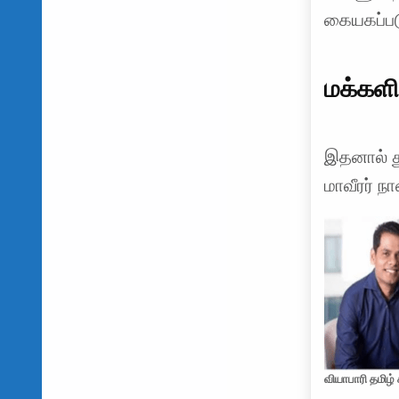
கையகப்படு
மக்களின
இதனால் த
மாவீரர் ந
வியாபாரி தமிழ்