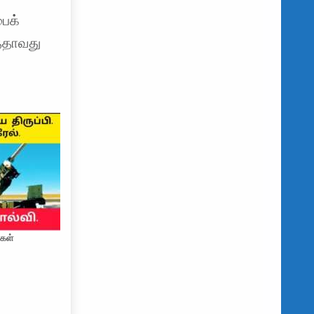
ைக்
த்தாவது
கள்