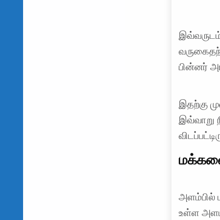
இவ்வருடம
வருகைதந
பின்னர் அ
இதற்கு ம
இவ்வாறு ந
விடப்பட்டி
மக்களை
அளம்பில் 
உள்ள அளம்