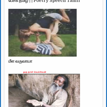
பேச்சு தமிழ் | | Poetry Speech Tamil
மீள வருவாயா