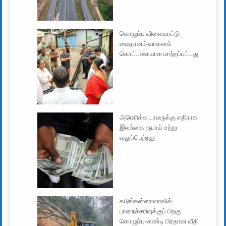
கொழும்பு விளையாட்டு
மைதானம் வாகனக்
கொட்டகையாக மாற்றப்பட்டது
அமெரிக்க டாலருக்கு எதிராக
இலங்கை ரூபாய் சற்று
வலுப்பெற்றது
கடுங்கன்னாவாவில்
பாறைச்சரிவுக்குப் பிறகு
கொழும்பு-கண்டி பிரதான வீதி