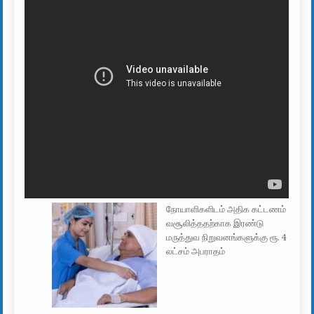
நோயாளிகளிடம் அதிக கட்டணம்
வசூலித்ததற்காக இரண்டு
மருத்துவ நிறுவனங்களுக்கு ரூ. 4
லட்சம் அபராதம்