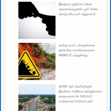
இலஞ்சக் குற்றச்சாட்டுகள்
ஆணைக்குழுவின் முன் அகில
விராஜ் கரியவசம் ஆஜரானார்
நான்கு மாவட்டங்களுக்கான
நிலச்சரிவு எச்சரிக்கைகளை
NBRO நீட்டித்துள்ளது
2030-ஆம் ஆண்டுக்குள்
இலங்கை அதிவேக நெடுஞ்சாலை
வலையமைப்பில் 132 கி.மீ.
கூடுதலாகச் சேர்க்கப்படும்