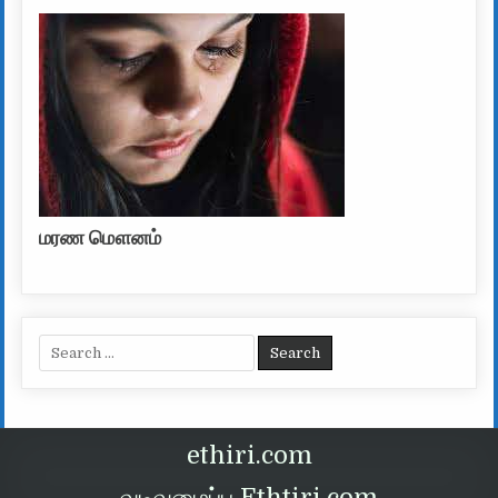
மரண மௌனம்
Search for:
ethiri.com
வடிவமைப்பு Ethtiri.com