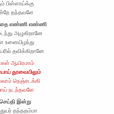
ம் பிள்ளாய்க்கு
ன்றே தந்தவளே
அதை எண்ணி எண்ணி
ந்து அழுகிறானே
ே உனையிழந்து
ுயரில் தவிக்கிறானே
ள் ஆயிரமாம்
ாய் தூவையிலும்
லாம் நெஞ்சடக்கி
ாய் நடந்தவளே
த செய்தி இன்று
 துயர் தந்ததம்மா