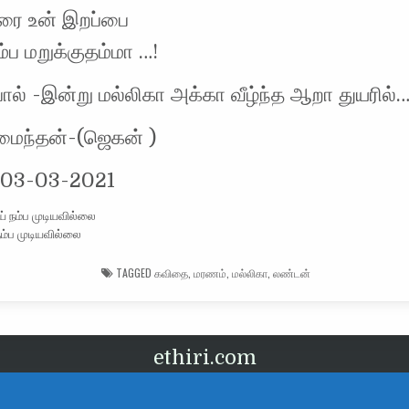
ரை உன் இறப்பை
ம்ப மறுக்குதம்மா …!
ால் -இன்று மல்லிகா அக்கா வீழ்ந்த ஆறா துயரில்…
மைந்தன்-(ஜெகன் )
-03-03-2021
 நம்ப முடியவில்லை
TAGGED
கவிதை
,
மரணம்
,
மல்லிகா
,
லண்டன்
ethiri.com
வடிவமைப்பு Ethtiri.com