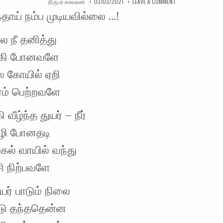
AUTHOR:
PUBLISHED DATE:
ON நீயா வீழ்ந்தாய் 
நிருபர் காவலன்
03/03/2021
LEAVE A COMMENT
ந்தாய் நம்ப முடியவில்லை …!
 நீ தனித்து
ருகி போனவளே
பல கோயில் ஏறி
ரம் பெற்றவளே
 வீழ்ந்த துயர் – நீர்
ிழி போனதடி
பகல் வாயில் வந்து
ி நிற்பவளே
ுயர் பாடும் நிலை
ட்டு தந்ததென்ன