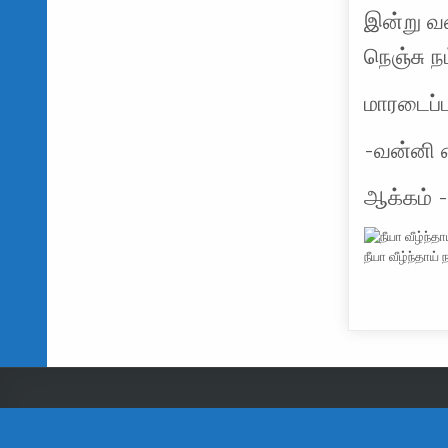
இன்று வ
நெஞ்சு ந
மாரடைப்ப
-வன்னி 
ஆக்கம் 
நீயா வீழ்ந்தாய்