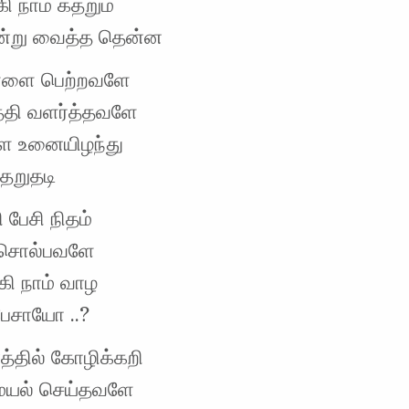
கி நாம் கதறும்
்று வைத்த தென்ன
ள்ளை பெற்றவளே
த்தி வளர்த்தவளே
ே உனையிழந்து
கதறுதடி
 பேசி நிதம்
 சொல்பவளே
கி நாம் வாழ
 பேசாயோ ..?
த்தில் கோழிக்கறி
ையல் செய்தவளே