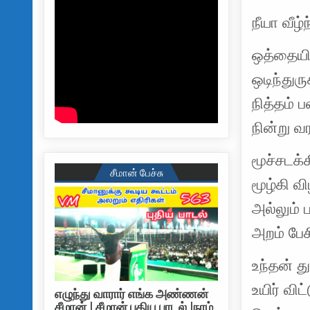
நீயா வீழ்
ஒத்தையில
ஒடிந்து
நித்தம் 
நின்று வ
மூச்சடக்கி
சீமான் பேச்சு
மூழ்கி வ
அல்லும் 
அறம் பேச
உந்தன் த
உயிர் வி
எழுந்து வாரார் எங்க அண்ணன்
சீமான் | சீமான் புதிய பாடல் |நாம்