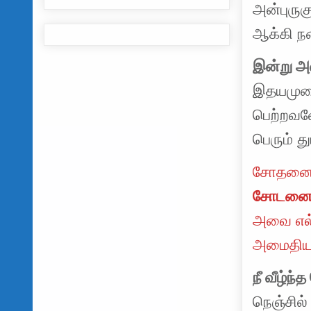
அன்புருகு
ஆக்கி ந
இன்று 
இதயமுடை
பெற்றவள
பெரும் த
சோதனைக
சோடனைய
அவை எல்
அமைதிய
நீ வீழ்ந்
நெஞ்சில்