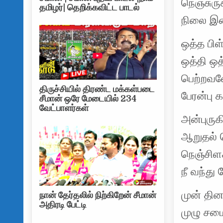
நெஞ்சுரு
தமிழர்| தெறிக்கவிட்ட பாடல்
நிலை இன
ஒத்த பி
ஒத்தி ஒ
பெற்றவள
திருச்சியில் திரண்ட மக்கள்படை
பேரன்பு 
சீமான் ஒரே மேடையில் 234
வேட்பாளர்கள்
அன்புருகி
ஆறுதல்
நெஞ்சிள
நீ வந்து
முன் தின
நான் தேர்தலில் நிற்கிறேன் சீமான்
அதிரடி பேட்டி
முழு சம