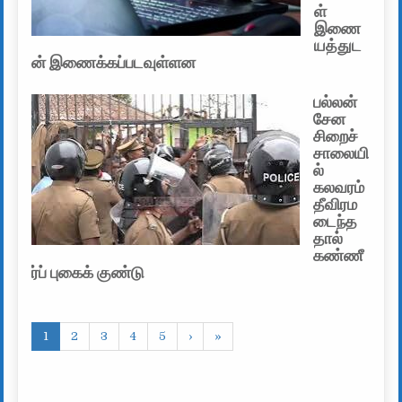
ள்
இணை
யத்துட
ன் இணைக்கப்படவுள்ளன
பல்லன்
சேன
சிறைச்
சாலையி
ல்
கலவரம்
தீவிரம
டைந்த
தால்
கண்ணீ
ர்ப் புகைக் குண்டு
1
2
3
4
5
›
»