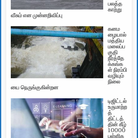
பலத்த
காற்று
வீசும் என முன்னறிவிப்பு
கனம
ழையால்
மத்திய
மலைப்ப
குதி
நீர்த்தே
க்கங்க
ள் நிரம்பி
வழியும்
நிலை
யை நெருங்குகின்றன
டிஜிட்டல்
உருமாற்ற
த்
திட்டத்
தின் கீழ்
10000
பள்ளிக