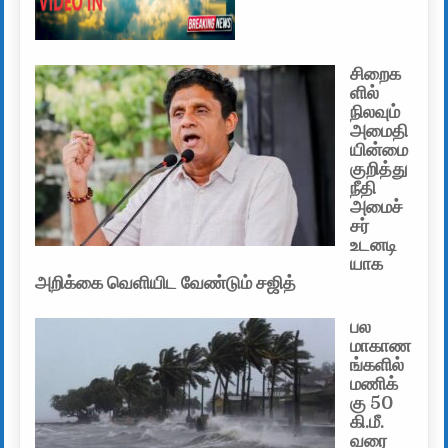
சிறைக
ளில்
நிலவும்
அமைதி
யின்மை
குறித்து
நீதி
அமைச்
சர்
உடனடி
யாக
அறிக்கை வெளியிட வேண்டும் சஜித்
பல
மாகாண
ங்களில்
மணிக்
கு 50
கி.மீ.
வரை