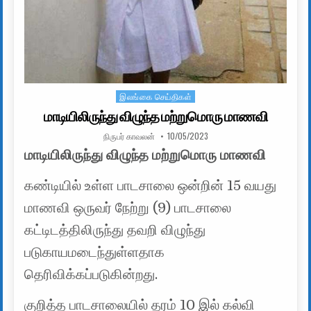
இலங்கை செய்திகள்
Posted in
மாடியிலிருந்து விழுந்த மற்றுமொரு மாணவி
AUTHOR:
PUBLISHED DATE:
நிருபர் காவலன்
10/05/2023
மாடியிலிருந்து விழுந்த மற்றுமொரு மாணவி
கண்டியில் உள்ள பாடசாலை ஒன்றின் 15 வயது
மாணவி ஒருவர் நேற்று (9) பாடசாலை
கட்டிடத்திலிருந்து தவறி விழுந்து
படுகாயமடைந்துள்ளதாக
தெரிவிக்கப்படுகின்றது.
குறித்த பாடசாலையில் தரம் 10 இல் கல்வி