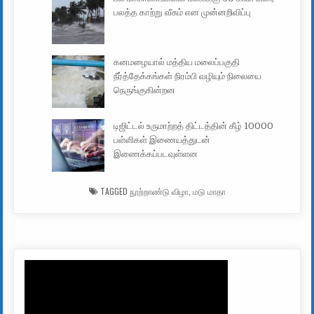
பலத்த காற்று வீசும் என முன்னறிவிப்பு
கனமழையால் மத்திய மலைப்பகுதி
நீர்த்தேக்கங்கள் நிரம்பி வழியும் நிலையை
நெருங்குகின்றன
டிஜிட்டல் உருமாற்றத் திட்டத்தின் கீழ் 10000
பள்ளிகள் இணையத்துடன்
இணைக்கப்படவுள்ளன
TAGGED
நூற்றாண்டு விழா
,
மடு மாதா