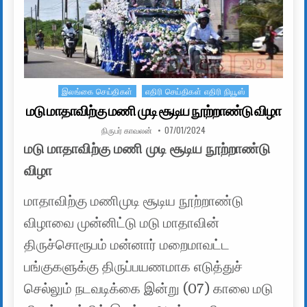
இலங்கை செய்திகள்
எதிரி செய்திகள் எதிரி நியூஸ்
Posted in
மடு மாதாவிற்கு மணி முடி சூடிய நூற்றாண்டு விழா
AUTHOR:
PUBLISHED DATE:
நிருபர் காவலன்
07/01/2024
மடு மாதாவிற்கு மணி முடி சூடிய நூற்றாண்டு
விழா
மாதாவிற்கு மணிமுடி சூடிய நூற்றாண்டு
விழாவை முன்னிட்டு மடு மாதாவின்
திருச்சொரூபம் மன்னார் மறைமாவட்ட
பங்குகளுக்கு திருப்பயணமாக எடுத்துச்
செல்லும் நடவடிக்கை இன்று (07) காலை மடு