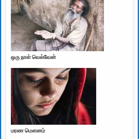
ஒரு நாள் வெல்வேன்
மரண மௌனம்