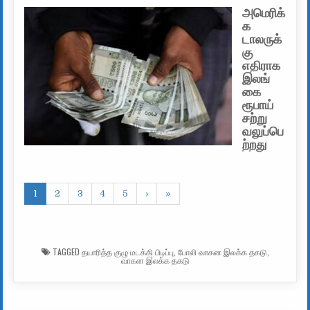
அமெரிக்
க
டாலருக்
கு
எதிராக
இலங்
கை
ரூபாய்
சற்று
வலுப்பெ
ற்றது
1
2
3
4
5
›
»
TAGGED
தயாரித்த குழு மடக்கி பிடிப்பு
,
போலி வாகன இலக்க தகடு
,
வாகன இலக்க தகடு