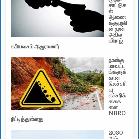
சாட்டுக
ள்
ஆணை
க்குழுவி
ன் முன்
அகில
விராஜ்
கரியவசம் ஆஜரானார்
நான்கு
மாவட்ட
ங்களுக்
கான
நிலச்சரி
வு
எச்சரிக்
கைக
ளை
NBRO
நீட்டித்துள்ளது
2030-
ஆம்