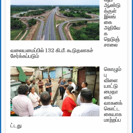
ஆண்டு
க்குள்
இலங்
கை
அதிவே
க
நெடுஞ்
சாலை
வலையமைப்பில் 132 கி.மீ. கூடுதலாகச்
சேர்க்கப்படும்
கொழும்
பு
விளை
யாட்டு
மைதா
னம்
வாகனக்
கொட்ட
கையாக
மாற்றப்ப
ட்டது