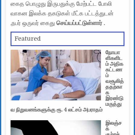
கைத பொழுது இருபதுக்கு மேற்பட்ட போலி
வாகன இலக்க தகடுகள் மீட்க பட்டத்துடன்
,நபர் ஒருவர் கைது
செய்யப்பட்டுள்ளார் .
Featured
நோயா
ளிகளிட
ம் அதிக
கட்டண
ம்
வசூலித்
ததற்கா
க
இரண்டு
மருத்து
வ நிறுவனங்களுக்கு ரூ. 4 லட்சம் அபராதம்
இலஞ்ச
க்
குற்றச்