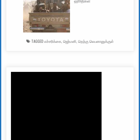
ஹூதிகள்
TAGGED
எச்சரிக்கை
,
ஜெர்மனி
,
தெற்கு லெபனானுக்குள்