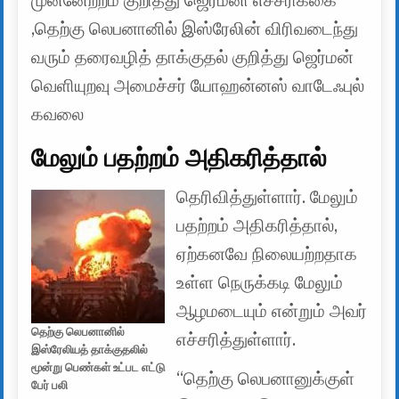
முன்னேற்றம் குறித்து ஜெர்மனி எச்சரிக்கை
,தெற்கு லெபனானில் இஸ்ரேலின் விரிவடைந்து
வரும் தரைவழித் தாக்குதல் குறித்து ஜெர்மன்
வெளியுறவு அமைச்சர் யோஹன்னஸ் வாடேஃபுல்
கவலை
மேலும் பதற்றம் அதிகரித்தால்
தெரிவித்துள்ளார். மேலும்
பதற்றம் அதிகரித்தால்,
ஏற்கனவே நிலையற்றதாக
உள்ள நெருக்கடி மேலும்
ஆழமடையும் என்றும் அவர்
தெற்கு லெபனானில்
எச்சரித்துள்ளார்.
இஸ்ரேலியத் தாக்குதலில்
மூன்று பெண்கள் உட்பட எட்டு
“தெற்கு லெபனானுக்குள்
பேர் பலி