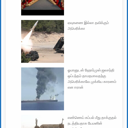
ஏவுகணை இல்லா தவிக்கும்
அமெரிக்கா
ஓமானுடன் ஹோர்முஸ் ஜலசந்தி
ஒப்பந்தம் தாமதமாவதற்கு
அமெரிக்காவே முக்கிய காரணம்
என ஈரான்
எண்ணெய் கப்பல் மீது தாக்குதல்
நடத்தியதாக யேமனின்