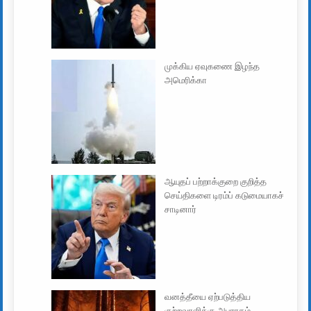
முக்கிய ஏவுகணை இழந்த
அமெரிக்கா
ஆயுதப் பற்றாக்குறை குறித்த
செய்திகளை டிரம்ப் கடுமையாகச்
சாடினார்
வனத்தீயை ஏற்படுத்திய
குற்றவாளிக்கு அபராதம்