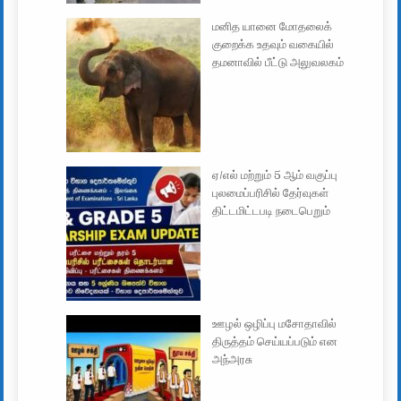
மனித யானை மோதலைக்
குறைக்க உதவும் வகையில்
தமனாவில் பீட்டு அலுவலகம்
ஏ/எல் மற்றும் 5 ஆம் வகுப்பு
புலமைப்பரிசில் தேர்வுகள்
திட்டமிட்டபடி நடைபெறும்
ஊழல் ஒழிப்பு மசோதாவில்
திருத்தம் செய்யப்படும் என
அந்அரசு