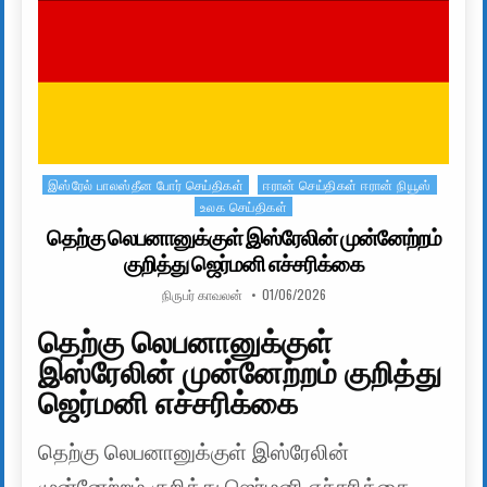
இஸ்ரேல் பாலஸ்தீன போர் செய்திகள்
ஈரான் செய்திகள் ஈரான் நியூஸ்
Posted in
உலக செய்திகள்
தெற்கு லெபனானுக்குள் இஸ்ரேலின் முன்னேற்றம்
குறித்து ஜெர்மனி எச்சரிக்கை
AUTHOR:
PUBLISHED DATE:
நிருபர் காவலன்
01/06/2026
தெற்கு லெபனானுக்குள்
இஸ்ரேலின் முன்னேற்றம் குறித்து
ஜெர்மனி எச்சரிக்கை
தெற்கு லெபனானுக்குள் இஸ்ரேலின்