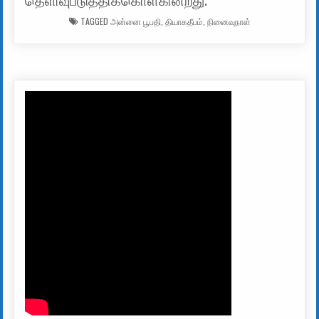
தெளிவுபடுத்திக்கொள்கின்றது.
TAGGED
அன்னை பூபதி
,
தியாகதீபம்
,
நினைவுநாள்