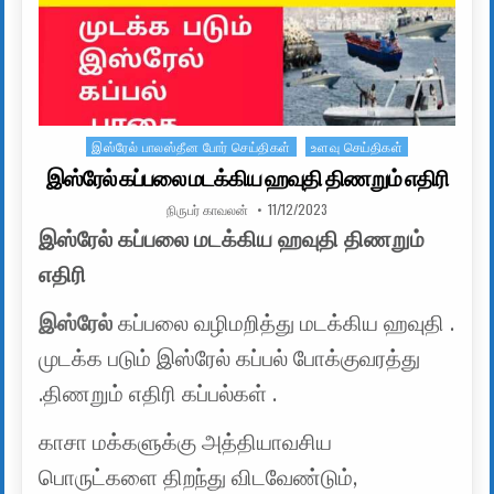
இஸ்ரேல் பாலஸ்தீன போர் செய்திகள்
உளவு செய்திகள்
Posted in
இஸ்ரேல் கப்பலை மடக்கிய ஹவுதி திணறும் எதிரி
AUTHOR:
PUBLISHED DATE:
நிருபர் காவலன்
11/12/2023
இஸ்ரேல் கப்பலை மடக்கிய ஹவுதி திணறும்
எதிரி
இஸ்ரேல்
கப்பலை வழிமறித்து மடக்கிய ஹவுதி .
முடக்க படும் இஸ்ரேல் கப்பல் போக்குவரத்து
.திணறும் எதிரி கப்பல்கள் .
காசா மக்களுக்கு அத்தியாவசிய
பொருட்களை திறந்து விடவேண்டும்,