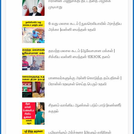
ஈரானின் அணுசக்தி திட்டத்தை அழிக்க
முடியாது
6 வது மலசல கூடம் | நுவரெலியாவில் அசத்திய
அக்கா |வன்னி மைந்தன் உதவி
தரமற்ற மலசல கூடம் |ஆவேசமான மக்கள் |
சிக்கிய வன்னி மைந்தன் tIKtOK தளம்
மாணவர்களுக்கு அள்ளி கொடுத்த தம்பதிகள் |
பிரான்ஸ் உறவுகள் செய்த பெரும் உதவி
சீதனம் வாங்கிய ஆண்கள் படும் பாடு |கண்ணீர்
கதறல்
பழிவாங்கும் அர்ச்சுனா |மிரளும் எதிரிகள்