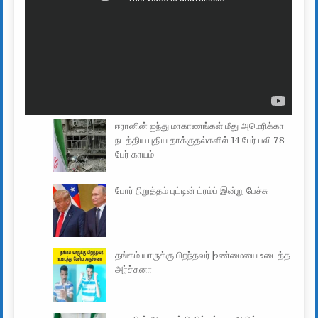
ஈரானின் ஐந்து மாகாணங்கள் மீது அமெரிக்கா
நடத்திய புதிய தாக்குதல்களில் 14 பேர் பலி 78
பேர் காயம்
போர் நிறுத்தம் புட்டின் ட்ரம்ப் இன்று பேச்சு
தங்கம் யாருக்கு பிறந்தவர் |உண்மையை உடைத்த
அர்ச்சுனா