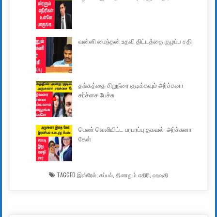
வன்னி மைந்தன் உதவி திட்டத்தை குழப்ப சதி
தங்கத்தை சிறுநீரை குடிக்கவும் அர்ச்சுனா
சர்ச்சை பேச்சு
பெண் வெளியிட்ட பரபரப்பு தகவல் அர்ச்சுனா
கேள்
TAGGED
இஸ்ரேல்
,
கப்பல்
,
திணறும் எதிரி
,
ஹவுதி