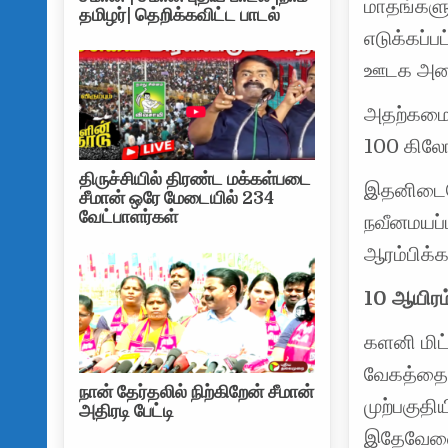
மாதங்களுக
தமிழர்| தெறிக்கவிட்ட பாடல்
எடுக்கப்
ஊடக அமைச
அதற்கமைய
100 கிலோம
திருச்சியில் திரண்ட மக்கள்படை
இதனிடையே
சீமான் ஒரே மேடையில் 234
வேட்பாளர்கள்
நவீனமயப்ப
ஆரம்பிக்க
10 ஆயிரம
களனி மிட்
வேகத்தை 
நான் தேர்தலில் நிற்கிறேன் சீமான்
முற்பகுதி
அதிரடி பேட்டி
இதேவேளை,