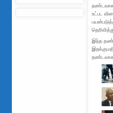
தண்டவாளங
உட்பட வி
பயன்படுத
தெரிவித்த
இந்த தண்
இறக்குமத
தண்டவாளங