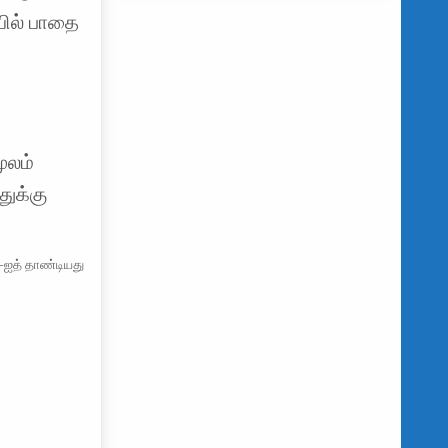
யில் பாதை
ை
ூலம்
துக்கு
-ஐத் தாண்டியது