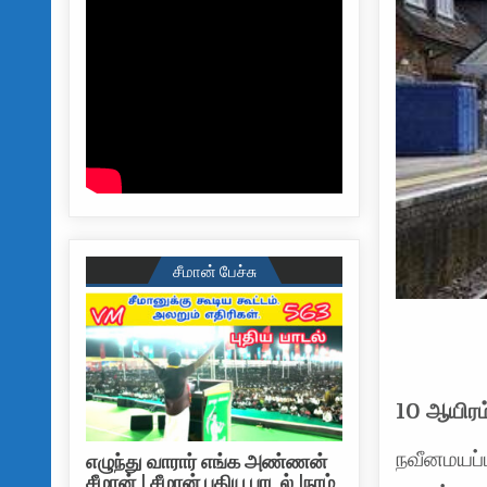
சீமான் பேச்சு
10 ஆயிரம
நவீனமயப்ப
எழுந்து வாரார் எங்க அண்ணன்
சீமான் | சீமான் புதிய பாடல் |நாம்