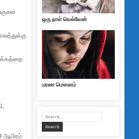
ை
வெகுசன
ஒரு நாள் வெல்வேன்
லத்துக்கு
்க்கத்தை
மரண மௌனம்
ி,
Search for:
0 ஆயிரம்