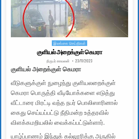
இலங்கை செய்திகள்
Posted in
குளியல் அறைக்குள் கெமரா
AUTHOR:
PUBLISHED DATE:
நிருபர் காவலன்
23/11/2023
குளியல் அறைக்குள் கெமரா
வீடுகளுக்குள் நுழைந்து குளியலறைக்குள்
கெமரா பொருத்தி வீடியோக்களை எடுத்து
வீட்டாரை மிரட்டி வந்த நபர் பொலிஸாரினால்
கைது செய்யப்பட்டு நீதிமன்ற உத்தரவில்
விளக்கமறியலில் வைக்கப்பட்டுள்ளார்.
யாழ்ப்பாணம் இந்துக் கல்லூரிக்கு அருகில்