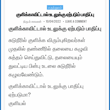
மருத்துவம்
Posted in
குளிக்காவிட்டால் உடலுக்கு ஏற்படும் பாதிப்பு
AUTHOR:
PUBLISHED DATE:
ON குளிக்காவிட்டால்
நிருபர் காவலன்
10/04/2022
LEAVE A COMMENT
குளிக்காவிட்டால் உடலுக்கு ஏற்படும் பாதிப்பு
சுடுநீரில் குளிக்க விரும்புகிறவர்கள்
முதலில் தண்ணீரில் தலையை கழுவி
சுத்தம் செய்துவிட்டு, தலையையும்
துவட்டிய பின்பு உடலை சுடுநீரில்
கழுவவேண்டும்.
குளிக்காவிட்டால் உடலுக்கு பாதிப்பு
ஏற்படுமா?
குளியல்