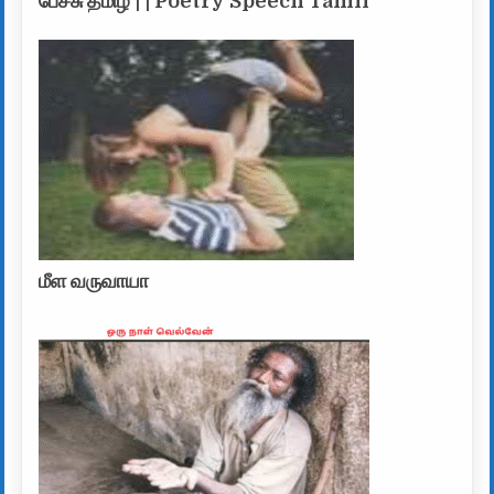
பேச்சு தமிழ் | | Poetry Speech Tamil
மீள வருவாயா