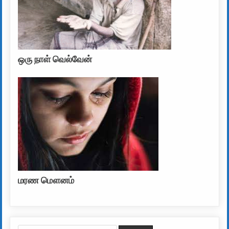
ஒரு நாள் வெல்வேன்
மரண மௌனம்