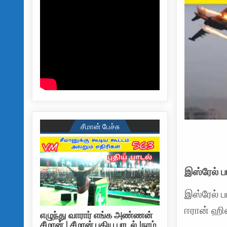
சீமான் பேச்சு
இஸ்ரேல் ப
இஸ்ரேல் ப
ஈரான் ஹிஸ
எழுந்து வாரார் எங்க அண்ணன்
சீமான் | சீமான் புதிய பாடல் |நாம்