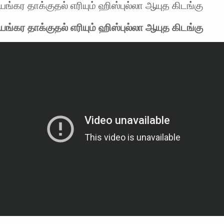
யங்கர தாக்குதல் எரியும் ஹிஸ்புல்லா ஆயுத கிடங்கு
யங்கர தாக்குதல் எரியும் ஹிஸ்புல்லா ஆயுத கிடங்கு