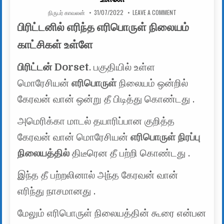
AUTHOR:
PUBLISHED DATE:
ON பிரிட்டனில் எரி
நிருபர் காவலன்
31/07/2022
LEAVE A COMMENT
பிரிட்டனில் எரிந்த எரிபொருள் நிலையம்
காட்சிகள் உள்ளே
பிரிட்டன் Dorset
. பகுதியில் உள்ள
மொரேசியன்
எரிபொருள்
நிலையம் ஒன்றில்
கேரவன் வான் ஒன்று தீ பிடித்து கொண்டது .
அமெரிக்கா மாடல் தயாரிப்பான குறித்த
கேரவன் வான் மொரேசியன்
எரிபொருள் நிரப்பு
நிலையத்தில்
திடீரென தீ பற்றி கொண்டது .
இந்த தீ பற்றலினால் அந்த கேரவன் வான்
எரிந்து நாசமானது .
மேலும் எரிபொருள் நிலையத்தின் கூரை என்பன