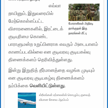
எவ்வா
றாயினும், இதுவரையில்
மேற்கொள்ளப்பட்ட
போராளிகள் அதிரடி
விசாரணைகளில், இரட்டைக்
தாக்குதல் இரு
நகரங்கள் மீட்பு
குடியுரிமை கொண்ட
பாராளுமன்ற உறுப்பினராக எவரும் அடையாளம்
காணப்படவில்லை என குடிவரவு குடியகல்வு
திணைக்களம் தெரிவித்துள்ளது.
இன்று இறுதித் தீர்மானத்தை வழங்க முடியும்
என குடிவரவு குடியகழ்வு திணைக்களம்
நம்பிக்கை
வெளியிட்டுள்ளது.
ஸ்ரீலங்கன் ஏர்லைன்ஸ் கொழும்பு குவைத்
விமான சேவை ஆரம்பம்