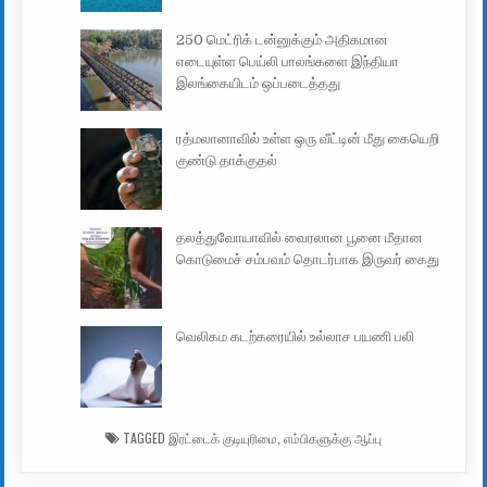
250 மெட்ரிக் டன்னுக்கும் அதிகமான
எடையுள்ள பெய்லி பாலங்களை இந்தியா
இலங்கையிடம் ஒப்படைத்தது
ரத்மலானாவில் உள்ள ஒரு வீட்டின் மீது கையெறி
குண்டு தாக்குதல்
தலத்துவோயாவில் வைரலான பூனை மீதான
கொடுமைச் சம்பவம் தொடர்பாக இருவர் கைது
வெலிகம கடற்கரையில் உல்லாச பயணி பலி
TAGGED
இரட்டைக் குடியுரிமை
,
எம்பிகளுக்கு ஆப்பு