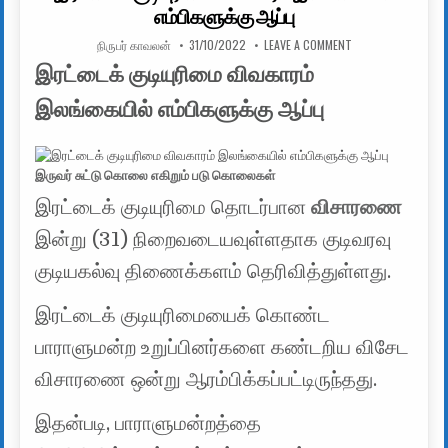
எம்பிகளுக்கு ஆப்பு
AUTHOR:
PUBLISHED DATE:
ON இரட்டைக் குடியு
நிருபர் காவலன்
31/10/2022
LEAVE A COMMENT
இரட்டைக் குடியுரிமை விவகாரம்
இலங்கையில் எம்பிகளுக்கு ஆப்பு
இருவர் சுட்டு கொலை எகிறும் படு கொலைகள்
இரட்டைக் குடியுரிமை தொடர்பான
விசாரணை
இன்று (31) நிறைவடையவுள்ளதாக குடிவரவு
குடியகல்வு திணைக்களம் தெரிவித்துள்ளது.
இரட்டைக் குடியுரிமையைக் கொண்ட
பாராளுமன்ற உறுப்பினர்களை கண்டறிய விசேட
விசாரணை ஒன்று ஆரம்பிக்கப்பட்டிருந்தது.
இதன்படி, பாராளுமன்றத்தை