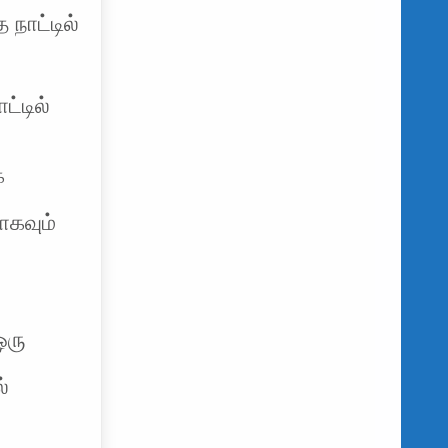
நாட்டில்
்டில்
க
ாகவும்
ஒரு
்