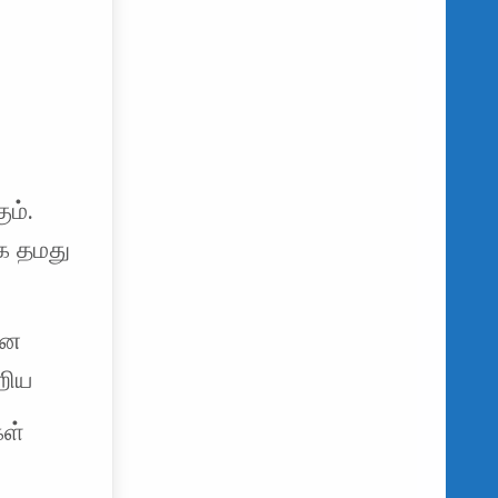
ம்.
க தமது
என
றிய
கள்