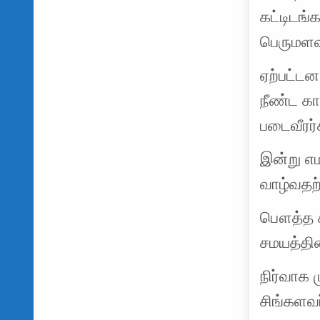
கட்டிடங்
பெருமளவு
ஏற்பட்டன
நீண்ட க
படைவீரர்
இன்று எம
வாழ்வதற்
பௌத்த ச
சமயத்தி
நிர்வாக 
சிங்களவர