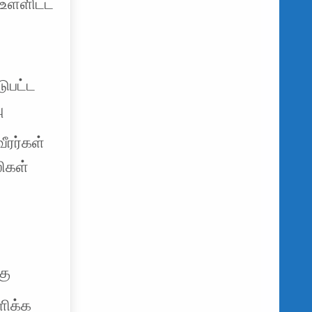
உள்ளிட்ட
ுபட்ட
ு
ீரர்கள்
லிகள்
கு
ளிக்க