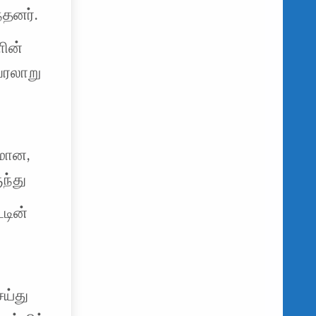
தனர்.
ளின்
வரலாறு
டமான,
ந்து
டின்
ெய்து