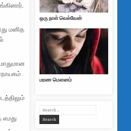
்கினார்.
ஒரு நாள் வெல்வேன்
களது மனித
ல்
ீனமாதுமான
னநாயகம்
மரண மௌனம்
டத்திலும்
Search for:
்த எமது