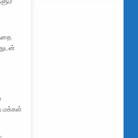
ளும்
த்தை
துடன்
்
 மக்கள்
,