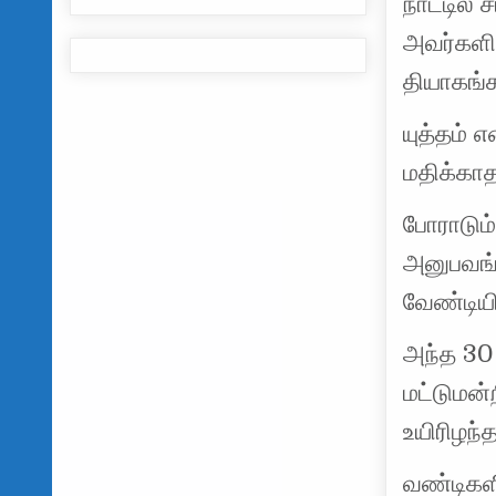
நாட்டில்
அவர்களின
தியாகங்
யுத்தம் 
மதிக்கா
போராடும
அனுபவங்
வேண்டியிர
அந்த 30 
மட்டுமன்
உயிரிழந்
வண்டிகளி