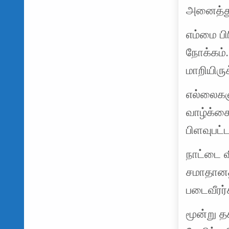
அனைத்து
எம்மை பி
நோக்கம்
மாறியிரு
எல்லைகளு
வாழ்க்கை
பிளவுபட்
நாட்டை 
சமாதானத
படைவீரர்
மூன்று த