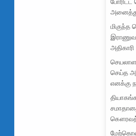
போரிட்ட
அனைத்து 
மிகுந்த
இராணுவத
அதிகாரி 
செயலாளர
செய்த அர
எனக்கு ந
தியாகங்
சமாதானத்
கௌரவத்தி
மேற்கொள்