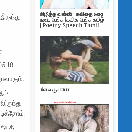
ு அநீதி இழைக்க ஐநா முனைந்தால் – அதில் இருந்து விலகுவோம் – கோட்ட இறுமாப்பு
கிழித்த வன்னி | கவிதை உரை
இருந்து
நடை பேச்சு |கவித பேச்சு தமிழ் |
| Poetry Speech Tamil
ை
05.19
ாளாகும்.
மீள வருவாயா
ஆம்
 இருந்து
ித்தோம்.
திபதி