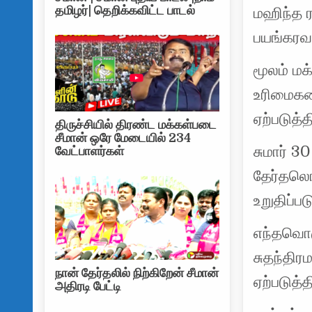
தமிழர்| தெறிக்கவிட்ட பாடல்
மஹிந்த 
பயங்கரவா
மூலம் மக
உரிமைகளை
ஏற்படுத்
திருச்சியில் திரண்ட மக்கள்படை
சீமான் ஒரே மேடையில் 234
சுமார் 3
வேட்பாளர்கள்
தேர்தலொ
உறுதிப்பட
எந்தவொரு
சுதந்திர
நான் தேர்தலில் நிற்கிறேன் சீமான்
ஏற்படுத்
அதிரடி பேட்டி