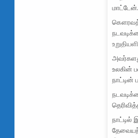
மாட்டேன்
கௌரவத்த
நடவடிக்க
உறுதியளி
அவர்களத
உலகின் 
நாட்டின்
நடவடிக்
தெரிவித்
நாட்டில்
தேவையற்