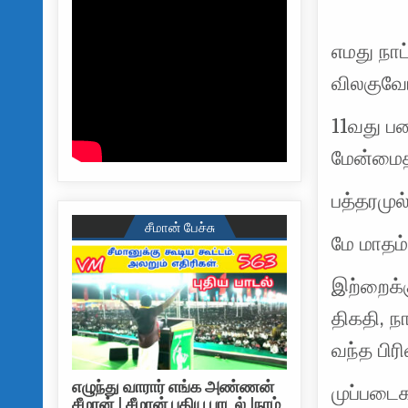
எமது நாட
விலகுவோ
11வது ப
மேன்மைத
பத்தரமு
சீமான் பேச்சு
மே மாதம்
இற்றைக்க
திகதி, ந
வந்த பி
எழுந்து வாரார் எங்க அண்ணன்
முப்படை
சீமான் | சீமான் புதிய பாடல் |நாம்