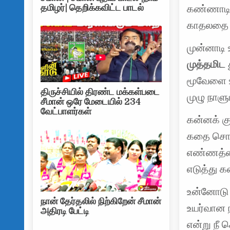
தமிழர்| தெறிக்கவிட்ட பாடல்
கண்ணாடி 
காதலதை 
முன்னாடி 
முத்தமிட
மூவேளை
திருச்சியில் திரண்ட மக்கள்படை
முழு நாளு
சீமான் ஒரே மேடையில் 234
வேட்பாளர்கள்
கன்னக் குழ
கதை சொல்
எண்ணத்த
எடுத்து 
உன்னோட
நான் தேர்தலில் நிற்கிறேன் சீமான்
உயர்வான
அதிரடி பேட்டி
என்று நீ