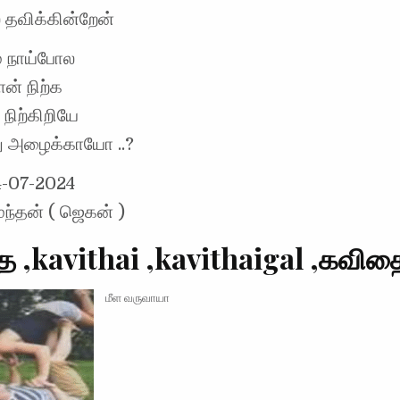
் தவிக்கின்றேன்
ம் நாய்போல
ன் நிற்க
 நிற்கிறியே
ு அழைக்காயோ ..?
4-07-2024
ந்தன் ( ஜெகன் )
 ,kavithai ,kavithaigal ,கவித
மீள வருவாயா