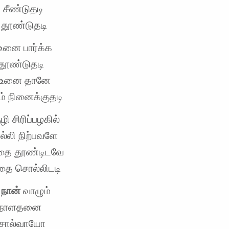
சீண்டுதடி
தூண்டுதடி
உனை பார்க்க
தூண்டுதடி
 உனை தானே
ம் நினைக்குதடி
ி சிரிப்பழகில்
லி நிற்பவளே
ை தூண்டிடவே
கதை சொல்லிடடி
ு
நான்
வாழும்
 நாளதனை
 சொல்வாயோ