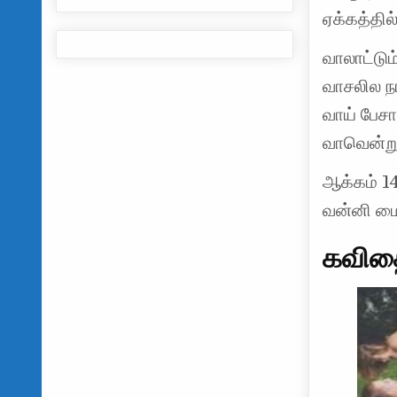
ஏக்கத்தில
வாலாட்டு
வாசலில நா
வாய் பேசா
வாவென்ற
ஆக்கம் 1
வன்னி மை
கவிதை