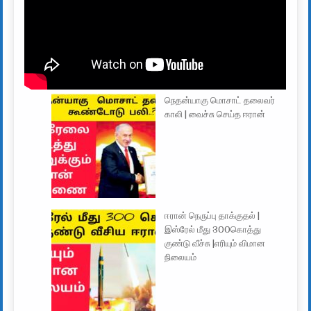
நெதன்யாகு மொசாட் தலைவர்
காலி | வைச்சு செய்த ஈரான்
ஈரான் நெருப்பு தாக்குதல் |
இஸ்ரேல் மீது 300கொத்து
குண்டு வீச்சு |எரியும் விமான
நிலையம்