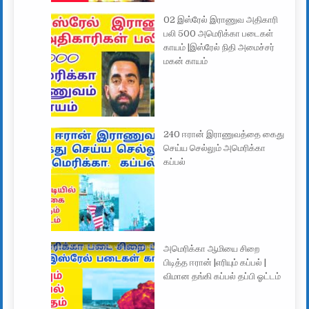
02 இஸ்ரேல் இராணுவ அதிகாரி
பலி 500 அமெரிக்கா படைகள்
காயம் |இஸ்ரேல் நிதி அமைச்சர்
மகன் காயம்
240 ஈரான் இராணுவத்தை கைது
செய்ய செல்லும் அமெரிக்கா
கப்பல்
அமெரிக்கா ஆமியை சிறை
பிடித்த ஈரான் |எரியும் கப்பல் |
விமான தங்கி கப்பல் தப்பி ஓட்டம்