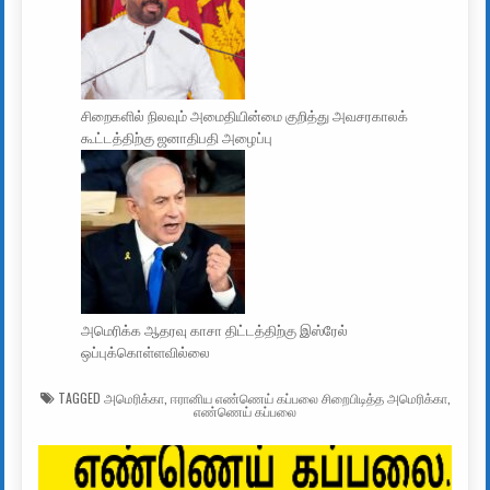
சிறைகளில் நிலவும் அமைதியின்மை குறித்து அவசரகாலக்
கூட்டத்திற்கு ஜனாதிபதி அழைப்பு
அமெரிக்க ஆதரவு காசா திட்டத்திற்கு இஸ்ரேல்
ஒப்புக்கொள்ளவில்லை
TAGGED
அமெரிக்கா
,
ஈரானிய எண்ணெய் கப்பலை சிறைபிடித்த அமெரிக்கா
,
எண்ணெய் கப்பலை