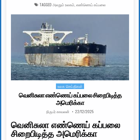
TAGGED
அலறும் உலகம்
,
எண்ணெய் கப்பலை
உலக செய்திகள்
Posted in
வெனிசுலா எண்ணெய் கப்பலை சிறைபிடித்த
அமெரிக்கா
AUTHOR:
PUBLISHED DATE:
நிருபர் காவலன்
22/12/2025
வெனிசுலா எண்ணெய் கப்பலை
சிறைபிடித்த அமெரிக்கா