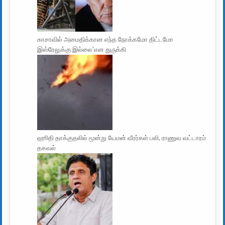
காசாவில் அமைதிக்கான எந்த நோக்கமோ திட்டமோ
இஸ்ரேலுக்கு இல்லை’என துருக்கி
ஹூதி தாக்குதலில் மூன்று யேமன் வீரர்கள் பலி, ராணுவ வட்டாரம்
தகவல்