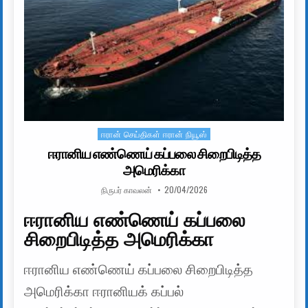
ஈரான் செய்திகள் ஈரான் நியூஸ்
Posted in
ஈரானிய எண்ணெய் கப்பலை சிறைபிடித்த
அமெரிக்கா
AUTHOR:
PUBLISHED DATE:
நிருபர் காவலன்
20/04/2026
ஈரானிய எண்ணெய் கப்பலை
சிறைபிடித்த அமெரிக்கா
ஈரானிய எண்ணெய் கப்பலை சிறைபிடித்த
அமெரிக்கா ஈரானியக் கப்பல்