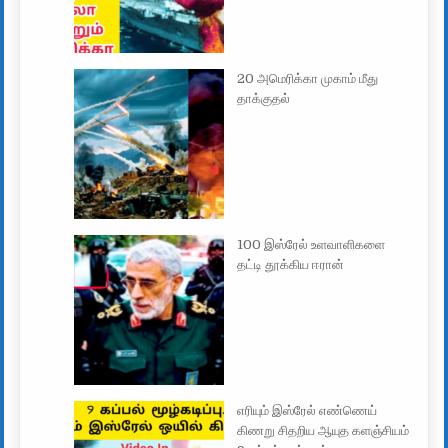
20 அமெரிக்கா முகாம் மீது
தாக்குதல்
100 இஸ்ரேல் உளவாளிகளை
தட்டி தூக்கிய ஈரான்
எரியும் இஸ்ரேல் எண்ணெய்
கிணறு சிதறிய ஆயுத களஞ்சியம்