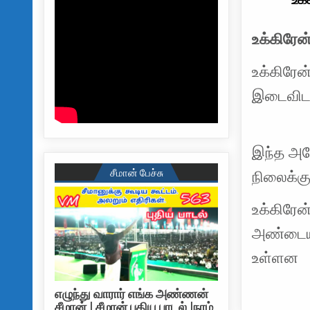
உக்கிரேன
உக்கிரே
இடைவிடா
இந்த அகோ
சீமான் பேச்சு
நிலைக்கு
உக்கிரேன
அண்டைய 
உள்ளன
எழுந்து வாரார் எங்க அண்ணன்
சீமான் | சீமான் புதிய பாடல் |நாம்