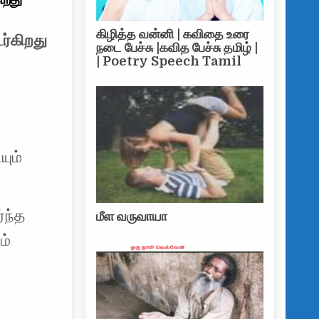
ர் ரசியாவிடம் விழும் உக்கிர சண்டை தொடர்கிறது
கிழித்த வன்னி | கவிதை உரை
ர்கிறது
நடை பேச்சு |கவித பேச்சு தமிழ் |
| Poetry Speech Tamil
யும்
்ந்த
மீள வருவாயா
ம்