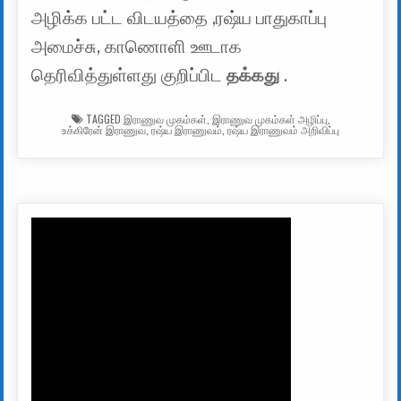
அழிக்க பட்ட விடயத்தை ,ரஷ்ய பாதுகாப்பு
அமைச்சு, காணொளி ஊடாக
தெரிவித்துள்ளது குறிப்பிட
தக்கது
.
TAGGED
இராணுவ முகம்கள்
,
இராணுவ முகம்கள் அழிப்பு
,
உக்கிரேன் இராணுவ
,
ரஷ்ய இராணுவம்
,
ரஷ்ய இராணுவம் அறிவிப்பு