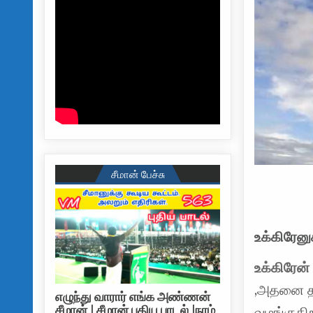
சீமான் பேச்சு
உக்கிரேனு
உக்கிரேன
,அதனை தட
எழுந்து வாரார் எங்க அண்ணன்
சீமான் | சீமான் புதிய பாடல் |நாம்
வழங்குகிற