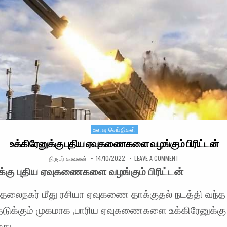
உளவு செய்திகள்
Posted in
உக்கிரேனுக்கு புதிய ஏவுகணைகளை வழங்கும் பிரிட்டன்
AUTHOR:
PUBLISHED DATE:
ON உக்கிரேனுக்கு 
நிருபர் காவலன்
14/10/2022
LEAVE A COMMENT
க்கு புதிய ஏவுகணைகளை வழங்கும் பிரிட்டன்
்
தலைநகர் மீது ரசியா ஏவுகணை தாக்குதல் நடத்தி வந்த
ுக்கும் முகமாக ,பாரிய ஏவுகணைகளை உக்கிரேனுக்கு ப
து .