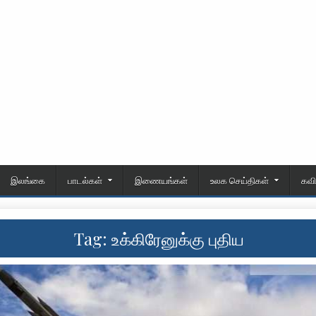
இலங்கை
பாடல்கள்
இணையங்கள்
உலக செய்திகள்
கவ
Tag:
உக்கிரேனுக்கு புதிய