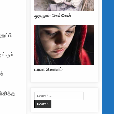
ஒரு நாள் வெல்வேன்
ுப்பி
க்கும்
மரண மௌனம்
ன்
்தித்து
Search for: