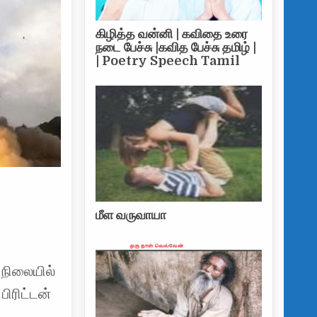
கிழித்த வன்னி | கவிதை உரை
நடை பேச்சு |கவித பேச்சு தமிழ் |
| Poetry Speech Tamil
மீள வருவாயா
புதிய ஏவுகணைகளை வழங்கும் பிரிட்டன்
 நிலையில்
ிரிட்டன்