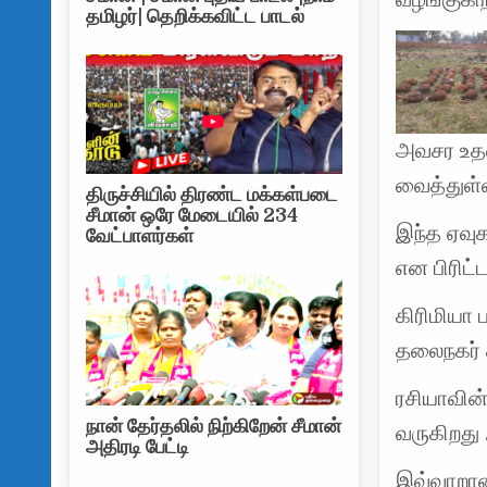
தமிழர்| தெறிக்கவிட்ட பாடல்
அவசர உதவ
வைத்துள்
திருச்சியில் திரண்ட மக்கள்படை
சீமான் ஒரே மேடையில் 234
இந்த ஏவு
வேட்பாளர்கள்
என பிரிட்
கிரிமியா 
தலைநகர் க
ரசியாவின்
நான் தேர்தலில் நிற்கிறேன் சீமான்
வருகிறது 
அதிரடி பேட்டி
இவ்வாறான