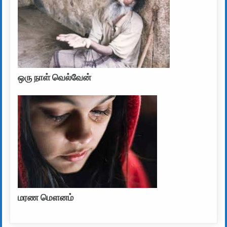
ஒரு நாள் வெல்வேன்
மரண மௌனம்