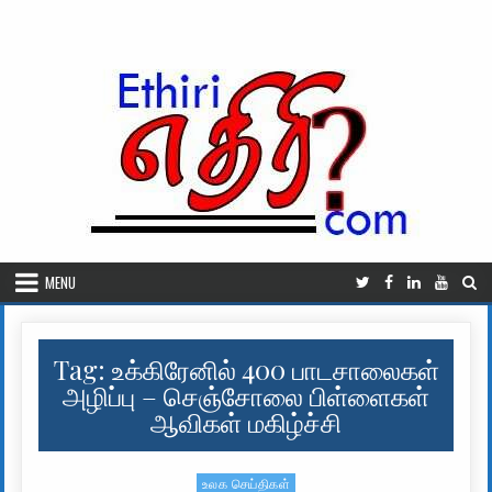
Skip to content
MENU
Tag:
உக்கிரேனில் 400 பாடசாலைகள்
அழிப்பு – செஞ்சோலை பிள்ளைகள்
ஆவிகள் மகிழ்ச்சி
உலக செய்திகள்
Posted in