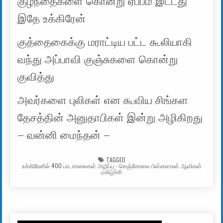
குழந்தைகளை கொன்று ஏப்பம் இட்டது
இதே உக்கிரேன்
குத்தைகைக்கு மராட்டிய பட்ட கூலியாகி
வந்து அப்பாவி குஞ்சுகளை கொன்று
குவித்து
அவர்களை புலிகள் என கூவிய சிங்கள
தேசத்தின் அனுதாபிகள் இன்று அழிகிறது
– வன்னி மைந்தன் –
TAGGED
உக்கிரேனில் 400 பாடசாலைகள் அழிப்பு - செஞ்சோலை பிள்ளைகள் ஆவிகள்
மகிழ்ச்சி