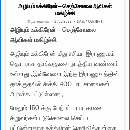
அழியும் உக்கிரேன் – செஞ்சோலை ஆவிகள்
மகிழ்ச்சி
AUTHOR:
PUBLISHED DATE:
ON அழியும் உக்கிர
நிருபர் காவலன்
21/03/2022
LEAVE A COMMENT
அழியும் உக்கிரேன் – செஞ்சோலை
ஆவிகள் மகிழ்ச்சி
அழியும் உக்கிரேன் மீது ரசியா இராணுவம்
தொடராக தாக்குதலை நடத்திய வண்ணம்
உள்ளது ,இவ்வேளை இந்த இராணுவத்தின்
தாக்குதலில் சிக்கி 400 பாடசாலைகள்
அழிக்க பட்டுள்ளன ,
மேலும் 150 க்கு மேற்பட்ட பாடசாலை
சிறுவர்கள் படுகொலை செய்ய
பட்டுள்ளதாக உக்கிரேன் தெரிவித்துள்ளது