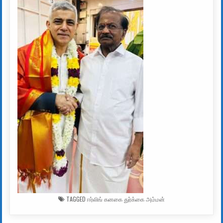
TAGGED
ஈர்லிங் கனகை துர்க்கை அம்மன்