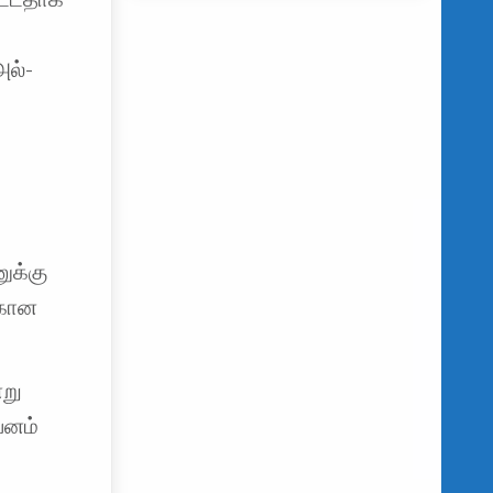
அல்-
ுக்கு
்கான
்று
வனம்