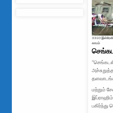
3350 இஸ்ரேலி
காயம்
செங்கட
“செங்கடலி
அச்சுறுத்
தளவாடங்
மற்றும் 
இப்ராஹிம
பகிர்ந்து