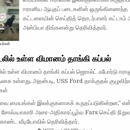
ஈரானிய ஆயுதப் படைகளின் ஒருங்கிணைந்த
கட்டளையின் செய்தித் தொடர்பாளர் கட்டாம் 
அன்பியா திங்களன்று தெரிவித்தார்.
யர்கள்
லில் உள்ள விமானம் தாங்கி கப்பல்
ல் உள்ள விமானம் தாங்கி கப்பல் ஜெரால்ட் ஃபோர்டு ஈரான
தலாக உள்ளது. அதன்படி, USS Ford தாக்குதல் குழுவிற
கள்
சேவை மையங்கள் இலக்குகளாகக் கருதப்படுகின்றன,” என
் சோல்ஃபாகாரி அரை-அதிகாரப்பூர்வ Fars செய்தி நிறு
 கொண்ட வீடியோவில் தெரிவித்தார்.
TAGGED
ஈரான் USS FORD தாக்குதல்