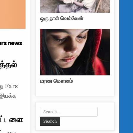
ஒரு நாள் வெல்வேன்
Fars news
த்தல்
மரண மௌனம்
து Fars
 இயக்க
Search for:
கட்டளை
ட்டதாக