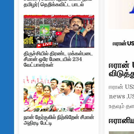
தமிழர்| தெறிக்கவிட்ட பாடல்
ஈரான் US
திருச்சியில் திரண்ட மக்கள்படை
சீமான் ஒரே மேடையில் 234
ஈரான் 
வேட்பாளர்கள்
விடுத்
ஈரான் USS
news ,US
உதவும் த
நான் தேர்தலில் நிற்கிறேன் சீமான்
ஈரானி
அதிரடி பேட்டி