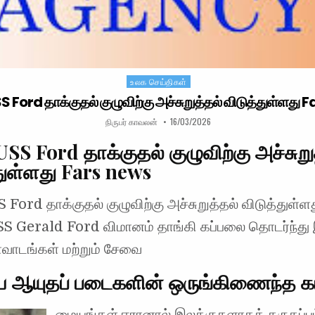
உலக செய்திகள்
Posted in
S Ford தாக்குதல் குழுவிற்கு அச்சுறுத்தல் விடுத்துள்ளது 
AUTHOR:
PUBLISHED DATE:
நிருபர் காவலன்
16/03/2026
USS Ford தாக்குதல் குழுவிற்கு அச்சுறு
துள்ளது Fars news
 Ford தாக்குதல் குழுவிற்கு அச்சுறுத்தல் விடுத்துள்ள
S Gerald Ford விமானம் தாங்கி கப்பலை தொடர்ந்து
ளவாடங்கள் மற்றும் சேவை
ய ஆயுதப் படைகளின் ஒருங்கிணைந்த 
மையங்கள் ஈரானால் இலக்குகளாகக் கருதப்ப