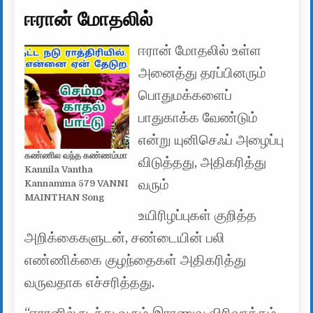
ஈரான் மோதலில்
ஈரான் மோதலில் உள்ள
அனைத்து தரப்பினரும்
பொதுமக்களைப்
பாதுகாக்க வேண்டும்
என்று யுனிசெஃப் அழைப்பு
கண்ணில வந்த கண்ணம்மா
விடுத்தது, அதிகரித்து
Kannila Vantha
வரும்
Kannamma 579 VANNI
MAINTHAN Song
உயிரிழப்புகள் குறித்த
அறிக்கைகளுடன், சண்டையின் பலி
எண்ணிக்கை குழந்தைகள் அதிகரித்து
வருவதாக எச்சரித்தது.