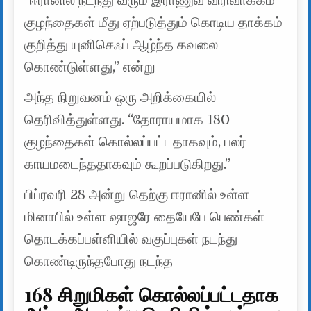
“ஈரானில் நடந்து வரும் இராணுவ விரிவாக்கம்
குழந்தைகள் மீது ஏற்படுத்தும் கொடிய தாக்கம்
குறித்து யுனிசெஃப் ஆழ்ந்த கவலை
கொண்டுள்ளது,” என்று
அந்த நிறுவனம் ஒரு அறிக்கையில்
தெரிவித்துள்ளது. “தோராயமாக 180
குழந்தைகள் கொல்லப்பட்டதாகவும், பலர்
காயமடைந்ததாகவும் கூறப்படுகிறது.”
பிப்ரவரி 28 அன்று தெற்கு ஈரானில் உள்ள
மினாபில் உள்ள ஷாஜரே தையேபே பெண்கள்
தொடக்கப்பள்ளியில் வகுப்புகள் நடந்து
கொண்டிருந்தபோது நடந்த
168 சிறுமிகள் கொல்லப்பட்டதாக