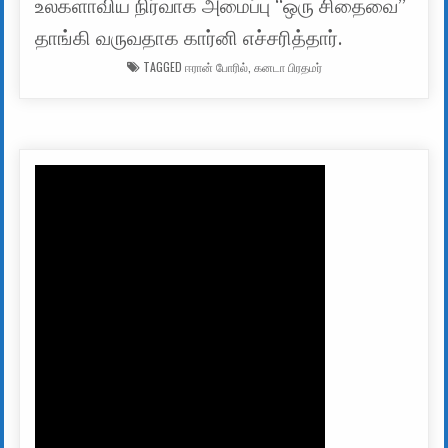
உலகளாவிய நிர்வாக அமைப்பு “ஒரு சிதைவை”
தாங்கி வருவதாக கார்னி எச்சரித்தார்.
TAGGED
ஈரான் போரில்
,
கனடா பிரதமர்