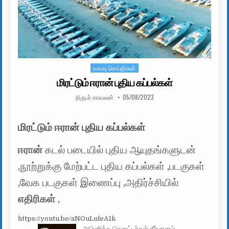
உளவு செய்திகள்
Posted in
மிரட்டும் ஈரான் புதிய கப்பல்கள்
AUTHOR:
PUBLISHED DATE:
நிருபர் காவலன்
05/08/2023
மிரட்டும் ஈரான் புதிய கப்பல்கள்
ஈரான்
கடல் படையில் புதிய ஆயுதங்களுடன்
,நூற்றுக்கு மேற்பட்ட புதிய கப்பல்கள் ,படகுகள்
,வேக படகுகள் இணைப்பு ,அதிர்ச்சியில்
எதிரிகள்
,
https://youtu.be/aNOuLuleA1k
அமெரிக்க செனட்டர்கள் தீர்மானம்