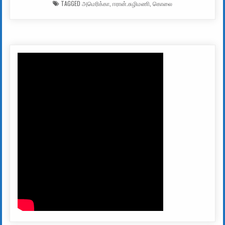
TAGGED
அமெரிக்கா
,
ஈரான்.சுழிமணி
,
கொலை