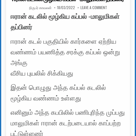
AUTHOR:
PUBLISHED DATE:
ON ஈரான் கடலில் மூழ
நிருபர் காவலன்
18/03/2022
LEAVE A COMMENT
ஈரான் கடலில் மூழ்கிய கப்பல் -மாலுமிகள்
தப்பினர்
ஈரான் கடல் பகுதியில் கார்களை ஏற்றிய
வண்ணம் பயணித்த சரக்கு கப்பல் ஒன்று
அங்கு
வீசிய புயலில் சிக்கியது
இதன் பொழுது அந்த கப்பல் கடலில்
மூழ்கிய வண்ணம் உள்ளது
எனினும் அந்த கபபிலில் பணிபுரிந்த முப்பது
மாலுமிகள் ஈரான் கடற்படையால் காப்பற்ற
பட்டுள்ளனர்