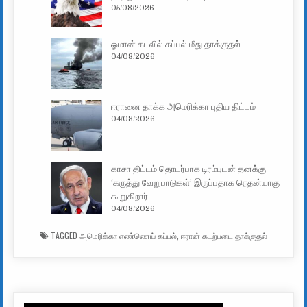
05/08/2026
ஓமான் கடலில் கப்பல் மீது தாக்குதல்
04/08/2026
ஈரானை தாக்க அமெரிக்கா புதிய திட்டம்
04/08/2026
காசா திட்டம் தொடர்பாக டிரம்புடன் தனக்கு
‘கருத்து வேறுபாடுகள்’ இருப்பதாக நெதன்யாகு
கூறுகிறார்
04/08/2026
TAGGED
அமெரிக்கா எண்ணெய் கப்பல்
,
ஈரான் கடற்படை தாக்குதல்