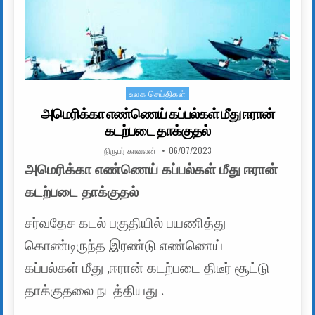
உலக செய்திகள்
Posted in
அமெரிக்கா எண்ணெய் கப்பல்கள் மீது ஈரான்
கடற்படை தாக்குதல்
AUTHOR:
PUBLISHED DATE:
நிருபர் காவலன்
06/07/2023
அமெரிக்கா எண்ணெய் கப்பல்கள் மீது ஈரான்
கடற்படை தாக்குதல்
சர்வதேச கடல் பகுதியில் பயணித்து
கொண்டிருந்த இரண்டு எண்ணெய்
கப்பல்கள் மீது ,ஈரான் கடற்படை திடீர் சூட்டு
தாக்குதலை நடத்தியது .