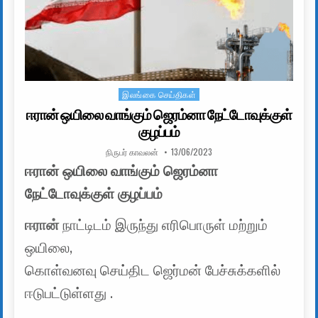
இலங்கை செய்திகள்
Posted in
ஈரான் ஒயிலை வாங்கும் ஜெரம்னா நேட்டோவுக்குள்
குழப்பம்
AUTHOR:
PUBLISHED DATE:
நிருபர் காவலன்
13/06/2023
ஈரான் ஒயிலை வாங்கும் ஜெரம்னா
நேட்டோவுக்குள் குழப்பம்
ஈரான்
நாட்டிடம் இருந்து எரிபொருள் மற்றும்
ஒயிலை,
கொள்வனவு செய்திட ஜெர்மன் பேச்சுக்களில்
ஈடுபட்டுள்ளது .