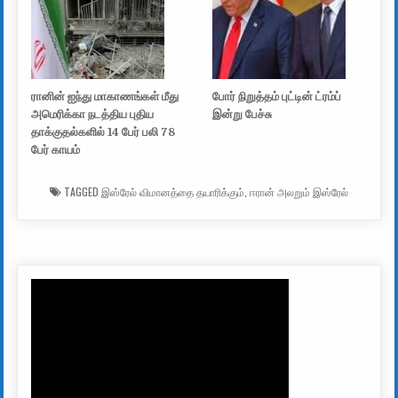
ரானின் ஐந்து மாகாணங்கள் மீது
போர் நிறுத்தம் புட்டின் ட்ரம்ப்
அமெரிக்கா நடத்திய புதிய
இன்று பேச்சு
தாக்குதல்களில் 14 பேர் பலி 78
பேர் காயம்
TAGGED
இஸ்ரேல் விமானத்தை தயாரிக்கும்
,
ஈரான் அலறும் இஸ்ரேல்