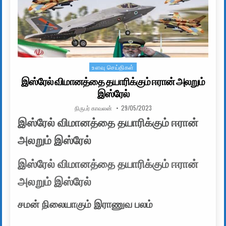
உளவு செய்திகள்
Posted in
இஸ்ரேல் விமானத்தை தயாரிக்கும் ஈரான் அலறும்
இஸ்ரேல்
AUTHOR:
PUBLISHED DATE:
நிருபர் காவலன்
29/05/2023
இஸ்ரேல் விமானத்தை தயாரிக்கும் ஈரான்
அலறும் இஸ்ரேல்
இஸ்ரேல் விமானத்தை தயாரிக்கும் ஈரான்
அலறும் இஸ்ரேல்
சமன் நிலையாகும் இராணுவ பலம்