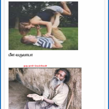
மீள வருவாயா