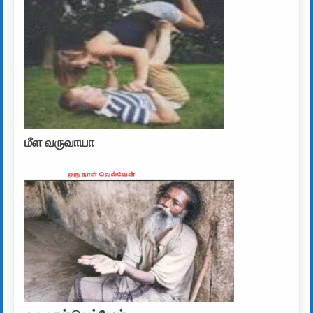
மீள வருவாயா