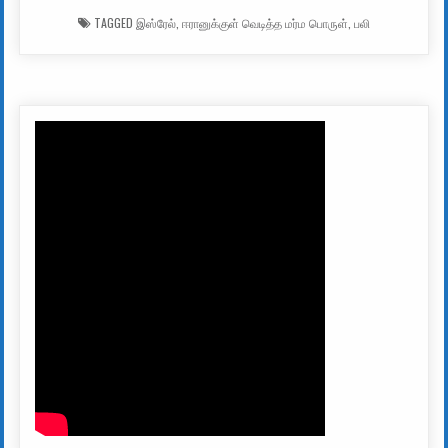
TAGGED
இஸ்ரேல்
,
ஈரானுக்குள் வெடித்த மர்ம பொருள்
,
பலி