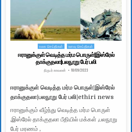
உலக செய்திகள்
உளவு செய்திகள்
Posted in
ஈரானுக்குள் வெடித்த மர்ம பொருள்|இஸ்ரேல்
தாக்குதலா|பலநூறு பேர் பலி
AUTHOR:
PUBLISHED DATE:
நிருபர் காவலன்
18/09/2023
ஈரானுக்குள் வெடித்த மர்ம பொருள்|இஸ்ரேல்
தாக்குதலா|பலநூறு பேர் பலி|ethiri news
ஈரானுக்கும் வீழ்ந்து வெடித்த மர்ம பொருள்
,இஸ்ரேல் தாக்குதலா பீதியில் மக்கள் ,பலநூறு
பேர் மரணம் ,