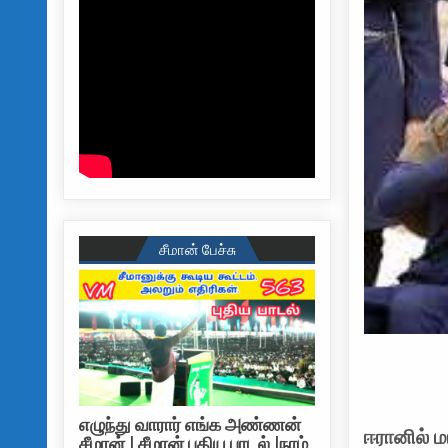
சீமான் பேச்சு
எழுந்து வாரார் எங்க அண்ணன்
ஈரானில் ம
சீமான் | சீமான் புதிய பாடல் |நாம்