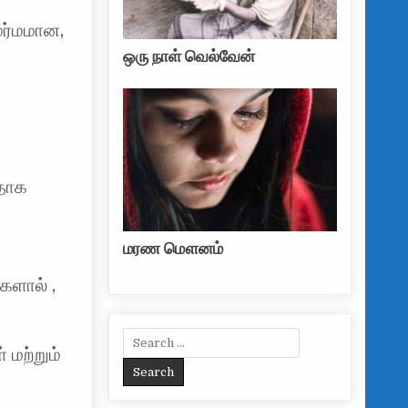
ர்மமான,
ஒரு நாள் வெல்வேன்
றதாக
மரண மௌனம்
்களால் ,
Search for:
 மற்றும்