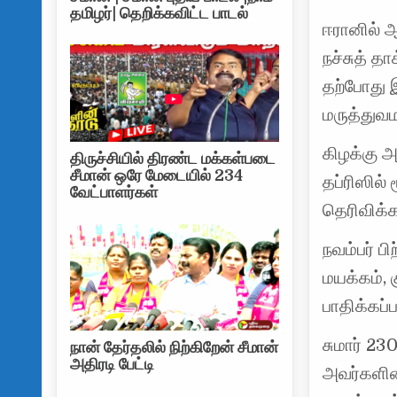
தமிழர்| தெறிக்கவிட்ட பாடல்
ஈரானில் 
நச்சுத் த
தற்போது 
மருத்துவ
கிழக்கு 
திருச்சியில் திரண்ட மக்கள்படை
சீமான் ஒரே மேடையில் 234
தப்ரிஸில்
வேட்பாளர்கள்
தெரிவிக்க
நவம்பர் பி
மயக்கம், க
பாதிக்கப்
சுமார் 23
நான் தேர்தலில் நிற்கிறேன் சீமான்
அதிரடி பேட்டி
அவர்களின்