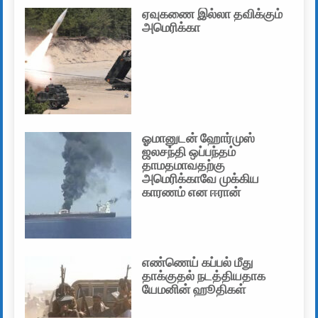
ஏவுகணை இல்லா தவிக்கும்
அமெரிக்கா
ஓமானுடன் ஹோர்முஸ்
ஜலசந்தி ஒப்பந்தம்
தாமதமாவதற்கு
அமெரிக்காவே முக்கிய
காரணம் என ஈரான்
எண்ணெய் கப்பல் மீது
தாக்குதல் நடத்தியதாக
யேமனின் ஹூதிகள்