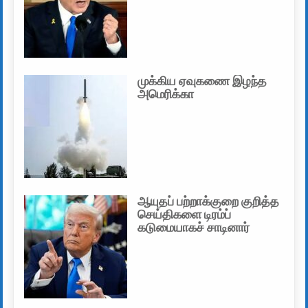
முக்கிய ஏவுகணை இழந்த
அமெரிக்கா
ஆயுதப் பற்றாக்குறை குறித்த
செய்திகளை டிரம்ப்
கடுமையாகச் சாடினார்