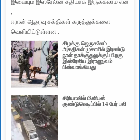
இவையும் இஸ்ரேலின் சதியாக இருக்கலாம் என
,
ஈரான் ஆதரவு சக்திகள் கருத்துக்களை
வெளியிட்டுள்ளன .
கிழக்கு ஜெருசலேம்
அகதிகள் முகாமில் இரண்டு
நாள் தாக்குதலுக்குப் பிறகு
இஸ்ரேலிய இராணுவம்
பின்வாங்கியது
சிரியாவில் மினிபஸ்
குண்டுவெடிப்பில் 14 பேர் பலி