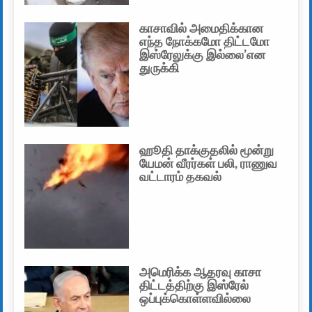
காசாவில் அமைதிக்கான
எந்த நோக்கமோ திட்டமோ
இஸ்ரேலுக்கு இல்லை’என
துருக்கி
ஹூதி தாக்குதலில் மூன்று
யேமன் வீரர்கள் பலி, ராணுவ
வட்டாரம் தகவல்
அமெரிக்க ஆதரவு காசா
திட்டத்திற்கு இஸ்ரேல்
ஒப்புக்கொள்ளவில்லை