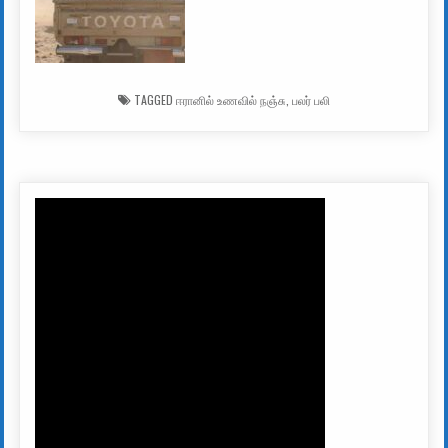
TAGGED
ஈரானில் உணவில் நஞ்சு
,
பலர் பலி