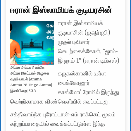
ஈரான் இஸ்லாமியக் குடியரசின்
ஈரான் இஸ்லாமியக்
குடியரசின் (ஐஆர்ஐபி)
முதல் புவிசார்
செயற்கைக்கோள், “ஜாம்-
இ ஜாம் 1” (ஈரான் டிபிஎஸ்)
அம்மா அம்மா நீ எங்கே
கஜகஸ்தானில் உள்ள
அம்மா |கேட்டால் அழுகை
வரும் பாடல் |Amma
பைக்கோனூர்
Amma Ni Enge Amma|
இளம்பிறை |533
காஸ்மோட்ரோமில் இருந்து
வெற்றிகரமாக விண்வெளியில் ஏவப்பட்டது.
சக்திவாய்ந்த புரோட்டான்-எம் ராக்கெட் மூலம்
சுற்றுப்பாதையில் வைக்கப்பட்டுள்ள இந்த