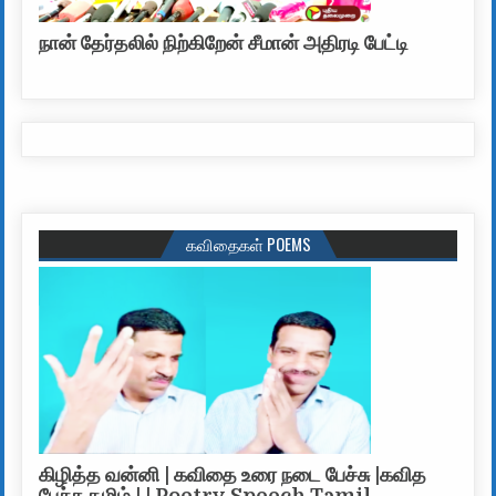
நான் தேர்தலில் நிற்கிறேன் சீமான் அதிரடி பேட்டி
கவிதைகள் POEMS
கிழித்த வன்னி | கவிதை உரை நடை பேச்சு |கவித
பேச்சு தமிழ் | | Poetry Speech Tamil