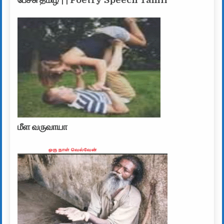
மீள வருவாயா