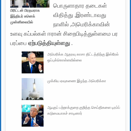
பொருளாதார தடைகள்
பிரிட்டன் பிரதமராக
விதித்து ,இரண்டாவது
இந்தியர் சுனெக்
முன்னிலையில்
நாளில் ,அமெரிக்காவின்
உளவு கப்பல்கள் ஈரான் சிறைபிடித்துள்ளமை பர
பரப்பை
ஏற்படுத்தியுள்ளது
.
அமெரிக்க ஆதரவு காசா திட்டத்திற்கு இஸ்ரேல்
ஒப்புக்கொள்ளவில்லை
முக்கிய ஏவுகணை இழந்த அமெரிக்கா
ஆயுதப் பற்றாக்குறை குறித்த செய்திகளை டிரம்ப்
கடுமையாகச் சாடினார்