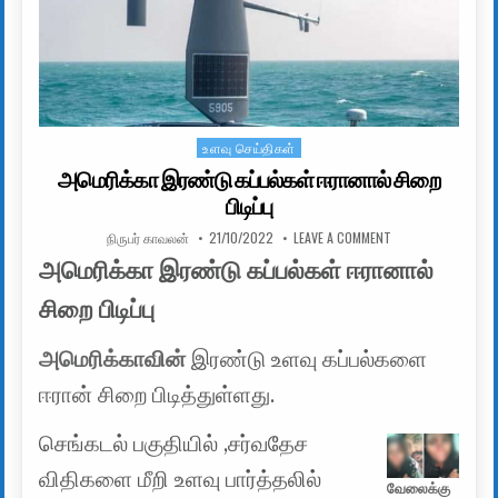
உளவு செய்திகள்
Posted in
அமெரிக்கா இரண்டு கப்பல்கள் ஈரானால் சிறை
பிடிப்பு
AUTHOR:
PUBLISHED DATE:
ON அமெரிக்கா இரண்ட
நிருபர் காவலன்
21/10/2022
LEAVE A COMMENT
அமெரிக்கா இரண்டு கப்பல்கள் ஈரானால்
சிறை பிடிப்பு
அமெரிக்காவின்
இரண்டு உளவு கப்பல்களை
ஈரான் சிறை பிடித்துள்ளது.
செங்கடல் பகுதியில் ,சர்வதேச
விதிகளை மீறி உளவு பார்த்தலில்
வேலைக்கு