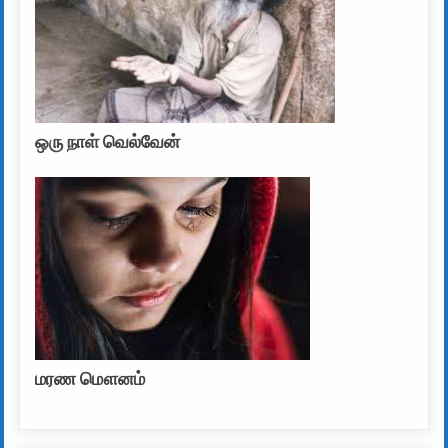
ஒரு நாள் வெல்வேன்
மரண மௌனம்