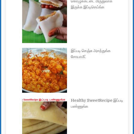
கொழுக்கட்டை மிருதுவாக
இருக்க இப்டிசெய்ங்க
இப்படி செஞ்சு அசத்துங்க
சோயாமீட்
Healthy SweetRecipe இப்படி
பண்ணுங்க