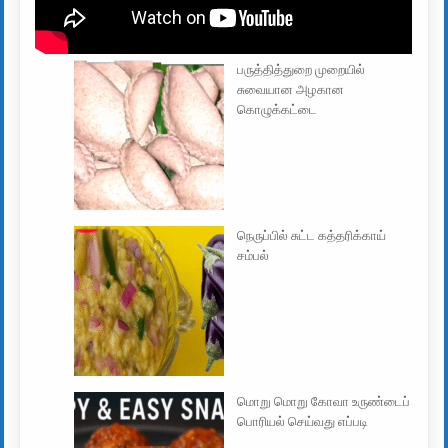
பருத்தித்துறை முறையில்
சுவையான அழகான
கொழுக்கட்டை
நெருப்பில் சுட்ட கத்தரிக்காய்
சம்பல்
மொறு மொறு கோவா உருண்டைப்
பொரியல் செய்வது எப்படி