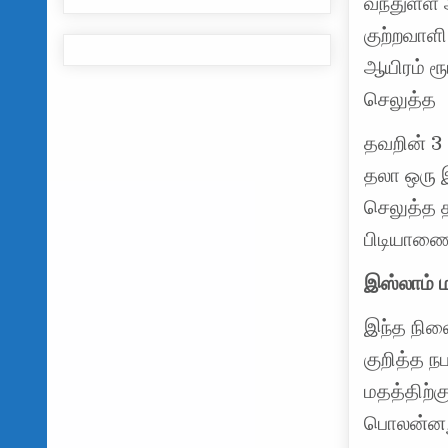
வந்துள்ள 
குற்றவாள
ஆயிரம் ர
செலுத்த
தவறின் 3 
தலா ஒரு 
செலுத்த 
பிடியாணை 
இஸ்லாம் ம
இந்த நில
குறித்த நப
மதத்திற்
பொலன்னறு