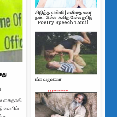
கிழித்த வன்னி | கவிதை உரை
நடை பேச்சு |கவித பேச்சு தமிழ் |
| Poetry Speech Tamil
ைது
மீள வருவாயா
ு
ில் கைதாகி
நிலையில்
ந்த