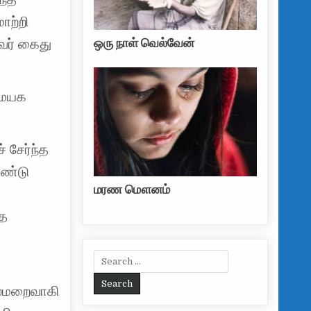
ாற்றி
ஒரு நாள் வெல்வேன்
வர் கைது
ைமையக
் சேர்ந்த
ரண்டு
மரண மௌனம்
்த
Search for:
லைமறைவாகி