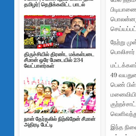
தமிழர்| தெறிக்கவிட்ட பாடல்
பிடியாணை 
பொலன்னறு
செய்யப்பட்
நேற்று ம
பொலிசார் 
திருச்சியில் திரண்ட மக்கள்படை
சீமான் ஒரே மேடையில் 234
மட்டக்களப
வேட்பாளர்கள்
49 வயதுட
பெண் பிள
மனைவியின
குற்றச்சா
வெளிவந்து
நான் தேர்தலில் நிற்கிறேன் சீமான்
அதிரடி பேட்டி
இந்த நில