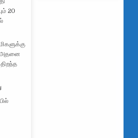
தி
ம் 20
ல்
மிகளுக்கு
ம் அதனை
திறந்த
ு
ில்