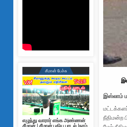
சீமான் பேச்சு
இஸ
இஸ்லாம் ம
மட்டக்களப
நீதிமன்ற 
எழுந்து வாரார் எங்க அண்ணன்
சீமான் | சீமான் புதிய பாடல் |நாம்
மேல் நீதி